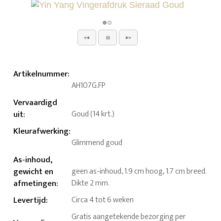
Artikelnummer
:
AH107G.FP
Vervaardigd
uit
:
Goud (14 krt.)
Kleurafwerking
:
Glimmend goud
As-inhoud,
gewicht en
geen as-inhoud, 1.9 cm hoog, 1.7 cm breed.
afmetingen
:
Dikte 2 mm.
Levertijd
:
Circa 4 tot 6 weken
Gratis aangetekende bezorging per