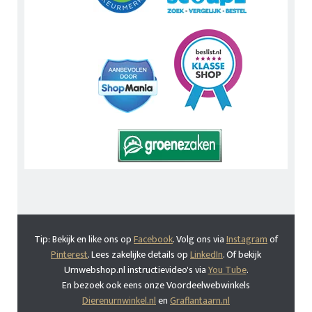
Tip: Bekijk en like ons op
Facebook
. Volg ons via
Instagram
of
Pinterest
. Lees zakelijke details op
LinkedIn
. Of bekijk
Urnwebshop.nl instructievideo's via
You Tube
.
En bezoek ook eens onze Voordeelwebwinkels
Dierenurnwinkel.nl
en
Graflantaarn.nl