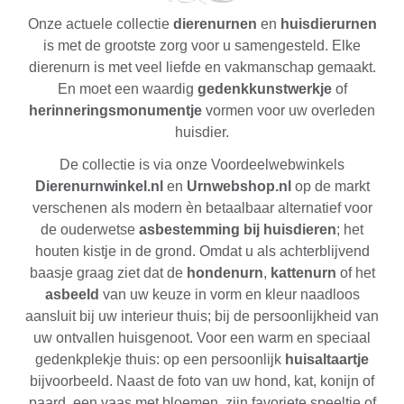
Onze actuele collectie
dierenurnen
en
huisdierurnen
is met de grootste zorg voor u samengesteld. Elke
dierenurn is met veel liefde en vakmanschap gemaakt.
En moet een waardig
gedenkkunstwerkje
of
herinneringsmonumentje
vormen voor uw overleden
huisdier.
De collectie is via onze Voordeelwebwinkels
Dierenurnwinkel.nl
en
Urnwebshop.nl
op de markt
verschenen als modern èn betaalbaar alternatief voor
de ouderwetse
asbestemming bij huisdieren
; het
houten kistje in de grond. Omdat u als achterblijvend
baasje graag ziet dat de
hondenurn
,
kattenurn
of het
asbeeld
van uw keuze in vorm en kleur naadloos
aansluit bij uw interieur thuis; bij de persoonlijkheid van
uw ontvallen huisgenoot. Voor een warm en speciaal
gedenkplekje thuis: op een persoonlijk
huisaltaartje
bijvoorbeeld. Naast de foto van uw hond, kat, konijn of
paard, een vaas met bloemen, zijn favoriete speeltje of