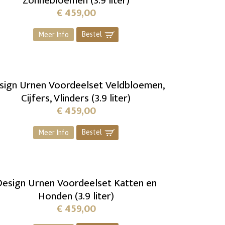
Zonnebloemen (3.9 liter)
€
459,00
Bestel
]
Meer Info
sign Urnen Voordeelset Veldbloemen,
Cijfers, Vlinders (3.9 liter)
€
459,00
Bestel
]
Meer Info
esign Urnen Voordeelset Katten en
Honden (3.9 liter)
€
459,00