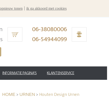
r opnieuw tonen
ik ga akkoord met cookies
n
06-38080006
ms
06-54944099
INFORMATIE PAGINA'S
KLANTENSERVICE
>
>
Houten Design Urnen
HOME
URNEN