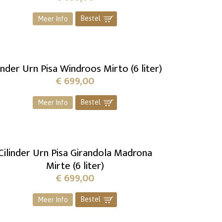
Bestel
]
Meer Info
linder Urn Pisa Windroos Mirto (6 liter)
€
699,00
Bestel
]
Meer Info
Cilinder Urn Pisa Girandola Madrona
Mirte (6 liter)
€
699,00
Bestel
]
Meer Info