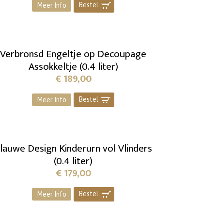
Bestel
]
Meer Info
Verbronsd Engeltje op Decoupage
Assokkeltje (0.4 liter)
€
189,00
Bestel
]
Meer Info
lauwe Design Kinderurn vol Vlinders
(0.4 liter)
€
179,00
Bestel
]
Meer Info