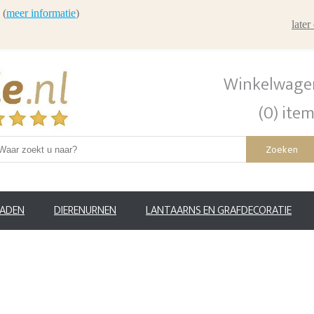
 (
meer informatie
)
late
Winkelwage
(0) ite
Zoeken
RADEN
DIERENURNEN
LANTAARNS EN GRAFDECORATIE