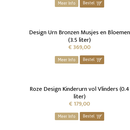
Bestel
]
Meer Info
Design Urn Bronzen Musjes en Bloemen
(3.5 liter)
€
369,00
Bestel
]
Meer Info
Roze Design Kinderurn vol Vlinders (0.4
liter)
€
179,00
Bestel
]
Meer Info