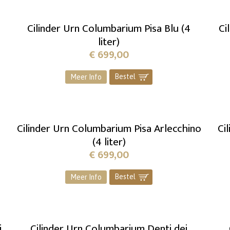
Cilinder Urn Columbarium Pisa Blu (4
Ci
liter)
€
699,00
Bestel
]
Meer Info
Cilinder Urn Columbarium Pisa Arlecchino
Ci
(4 liter)
€
699,00
Bestel
]
Meer Info
i
Cilinder Urn Columbarium Denti dei