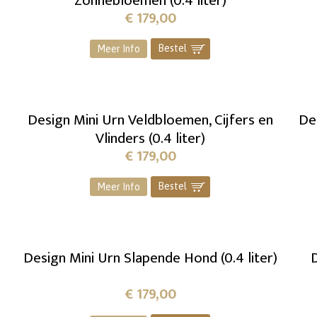
Zonnebloemen (0.4 liter)
€
179,00
Bestel
]
Meer Info
Design Mini Urn Veldbloemen, Cijfers en
De
Vlinders (0.4 liter)
€
179,00
Bestel
]
Meer Info
Design Mini Urn Slapende Hond (0.4 liter)
D
€
179,00