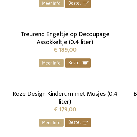
Bestel
]
Meer Info
Treurend Engeltje op Decoupage
Assokkeltje (0.4 liter)
€
189,00
Bestel
]
Meer Info
Roze Design Kinderurn met Musjes (0.4
B
liter)
€
179,00
Bestel
]
Meer Info