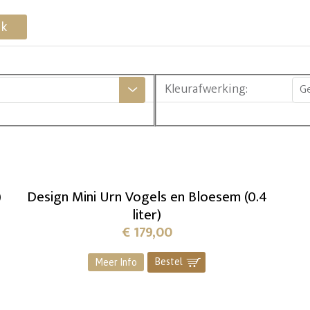
ek
Kleurafwerking
:
G
)
Design Mini Urn Vogels en Bloesem (0.4
liter)
€
179,00
Bestel
]
Meer Info