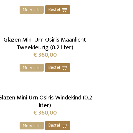
Bestel
]
Meer Info
Glazen Mini Urn Osiris Maanlicht
Tweekleurig (0.2 liter)
€
360,00
Bestel
]
Meer Info
Glazen Mini Urn Osiris Windekind (0.2
liter)
€
360,00
Bestel
]
Meer Info