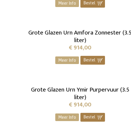
Bestel
]
Meer Info
Grote Glazen Urn Amfora Zonnester (3.
liter)
€
914,00
Bestel
]
Meer Info
Grote Glazen Urn Ymir Purpervuur (3.5
liter)
€
914,00
Bestel
]
Meer Info