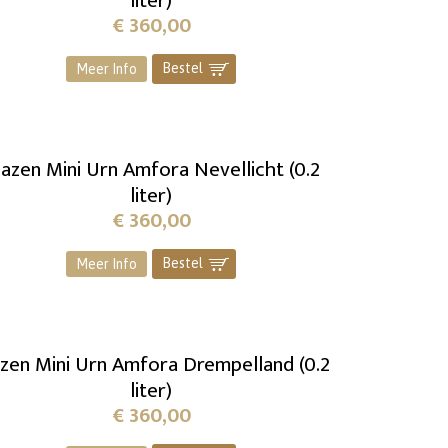
liter)
€
360,00
Bestel
]
Meer Info
lazen Mini Urn Amfora Nevellicht (0.2
liter)
€
360,00
Bestel
]
Meer Info
zen Mini Urn Amfora Drempelland (0.2
liter)
€
360,00