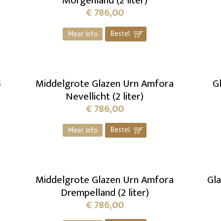
Morgenland (2 liter)
€
786,00
Bestel
]
Meer Info
5
Middelgrote Glazen Urn Amfora
G
Nevellicht (2 liter)
€
786,00
Bestel
]
Meer Info
Middelgrote Glazen Urn Amfora
Gla
Drempelland (2 liter)
€
786,00