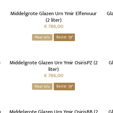
Middelgrote Glazen Urn Ymir Elfenvuur
Gl
(2 liter)
€
786,00
Bestel
]
Meer Info
)
Middelgrote Glazen Urn Ymir OsirisPZ (2
Gl
liter)
€
786,00
Bestel
]
Meer Info
)
Middelgrote Glazen Urn Ymir OsirisBB (2
Gl