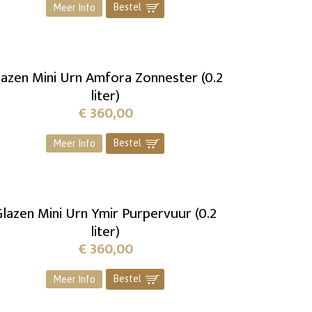
Bestel
]
Meer Info
lazen Mini Urn Amfora Zonnester (0.2
liter)
€
360,00
Bestel
]
Meer Info
lazen Mini Urn Ymir Purpervuur (0.2
liter)
€
360,00
Bestel
]
Meer Info