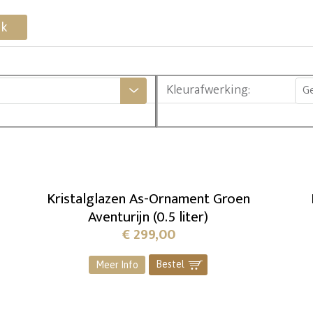
ek
Kleurafwerking
:
G
Kristalglazen As-Ornament Groen
Aventurijn (0.5 liter)
€
299,00
Bestel
]
Meer Info