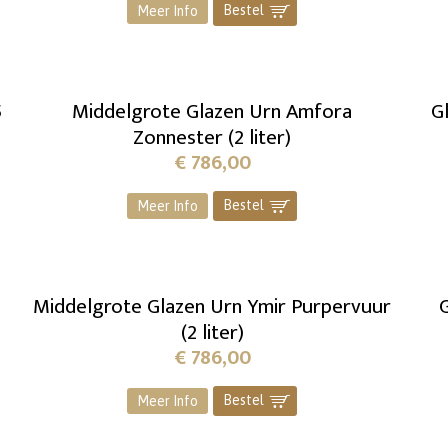
Bestel
]
Meer Info
5
Middelgrote Glazen Urn Amfora
G
Zonnester (2 liter)
€
786,00
Bestel
]
Meer Info
Middelgrote Glazen Urn Ymir Purpervuur
G
(2 liter)
€
786,00
Bestel
]
Meer Info