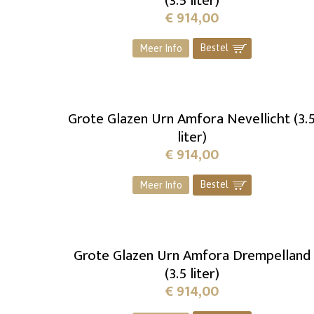
(3.5 liter)
€
914,00
Bestel
]
Meer Info
Grote Glazen Urn Amfora Nevellicht (3.
liter)
€
914,00
Bestel
]
Meer Info
Grote Glazen Urn Amfora Drempelland
(3.5 liter)
€
914,00