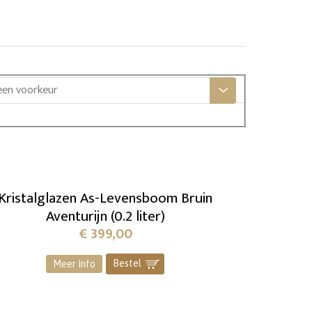
een voorkeur
Kristalglazen As-Levensboom Bruin
Aventurijn (0.2 liter)
€
399,00
Bestel
]
Meer Info