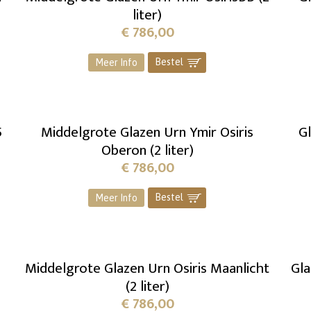
liter)
€
786,00
Bestel
]
Meer Info
5
Middelgrote Glazen Urn Ymir Osiris
Gl
Oberon (2 liter)
€
786,00
Bestel
]
Meer Info
Middelgrote Glazen Urn Osiris Maanlicht
Gla
(2 liter)
€
786,00