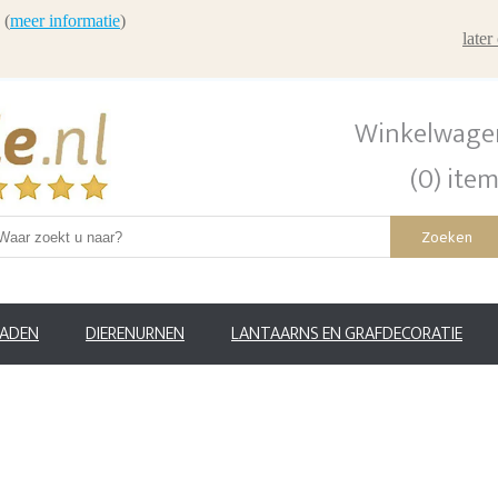
 (
meer informatie
)
late
Winkelwage
(0) ite
Zoeken
RADEN
DIERENURNEN
LANTAARNS EN GRAFDECORATIE