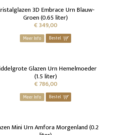
ristalglazen 3D Embrace Urn Blauw-
Groen (0.65 liter)
€
349,00
Bestel
]
Meer Info
iddelgrote Glazen Urn Hemelmoeder
(1.5 liter)
€
786,00
Bestel
]
Meer Info
azen Mini Urn Amfora Morgenland (0.2