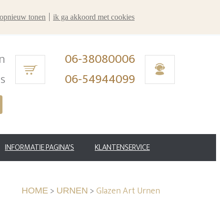
r opnieuw tonen
ik ga akkoord met cookies
n
06-38080006
ms
06-54944099
INFORMATIE PAGINA'S
KLANTENSERVICE
>
>
Glazen Art Urnen
HOME
URNEN