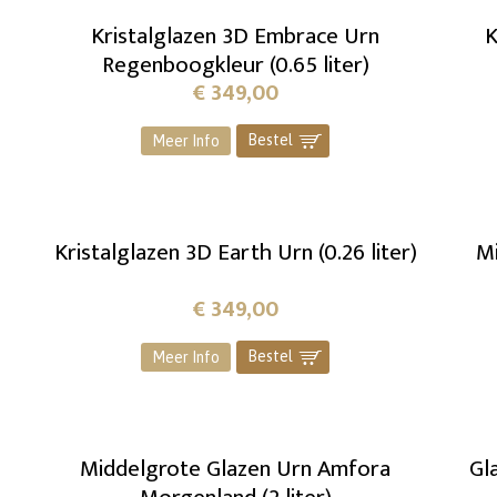
Kristalglazen 3D Embrace Urn
K
Regenboogkleur (0.65 liter)
€
349,00
Bestel
]
Meer Info
Kristalglazen 3D Earth Urn (0.26 liter)
M
€
349,00
Bestel
]
Meer Info
Middelgrote Glazen Urn Amfora
Gl