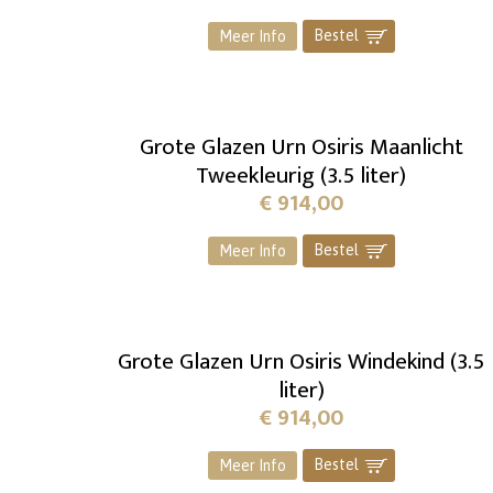
Bestel
]
Meer Info
Grote Glazen Urn Osiris Maanlicht
Tweekleurig (3.5 liter)
€
914,00
Bestel
]
Meer Info
Grote Glazen Urn Osiris Windekind (3.5
liter)
€
914,00
Bestel
]
Meer Info