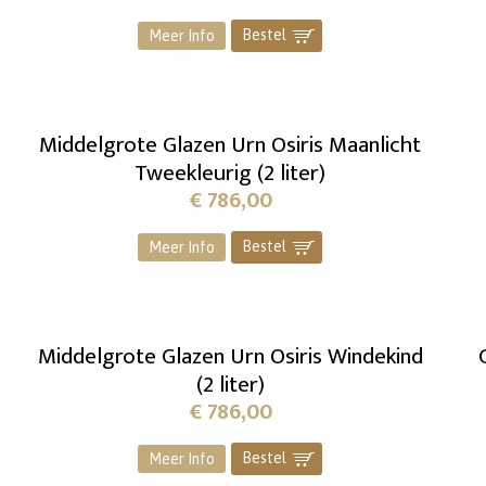
Bestel
]
Meer Info
Middelgrote Glazen Urn Osiris Maanlicht
Tweekleurig (2 liter)
€
786,00
Bestel
]
Meer Info
Middelgrote Glazen Urn Osiris Windekind
(2 liter)
€
786,00
Bestel
]
Meer Info