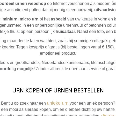
oordeel urnen webshop
op Internet verschenen als modern èn 
jzige assortiment potten dat bij menig steenhouwerij,
uitvaartwin
n
,
miniurn
,
micro urn
of het
asbeeld
van uw keuze in vorm en kle
n genummerd in een onpersoonlijke urnenmuur of betonnen colu
ekje thuis: op een persoonlijk
huisaltaar
. Naast een foto, een
ing maanden te laten wachten, zoals bij sommige collega's gebr
erier. Tegen kostprijs of gratis (bij bestellingen vanaf € 150).
emotioneel product.
orteurs en groothandels, Nederlandse kunstenaars, kleinschalige
oordelig mogelijk
! Zonder afbreuk te doen aan service of garan
URN KOPEN OF URNEN BESTELLEN
unieke urn
Bent u op zoek naar een
voor een uniek persoon?
u een mooi as sieraad kopen, om en dierbare dicht bij uw hart t
dieren
l vindt u een uitgebreid assortiment urnen, asbeeldjes,