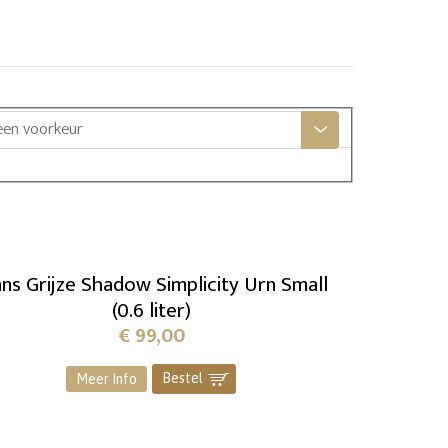
een voorkeur
ans Grijze Shadow Simplicity Urn Small
(0.6 liter)
€
99,00
Bestel
]
Meer Info