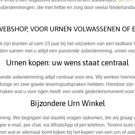
sbestemmingen, die met liefde en zorg door veelal Nederlandse
EBSHOP, VOOR URNEN VOLWASSENEN OF E
ijn klanten al ruim 15 jaar bij het uitzoeken van een tastbare 
nden samen met u altijd een passende asbestemming, urnen voor
Urnen kopen: uw wens staat centraal
nde asbestemming altijd centraal voor ons. Wij werken hiervoor
durige en zeer goede leveringsafspraken hebben. Hierdoor zijn 
n maken wat u voor ogen heeft: een uniek gedenkmonument voo
Bijzondere Urn Winkel
emming. We begrijpen dat daarbij vragen opkomen, die wij graag
ar, per e-mail, per chat, via WhatsApp of per telefoon. Tevens ku
zen wat er allemaal komt kijken bij het kopen van een urn of asb