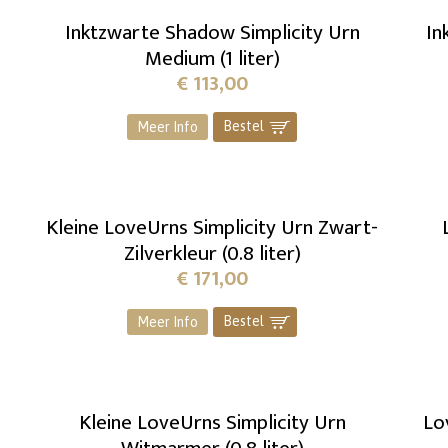
e
Inktzwarte Shadow Simplicity Urn
In
Medium (1 liter)
€
113,00
Bestel
]
Meer Info
Kleine LoveUrns Simplicity Urn Zwart-
Zilverkleur (0.8 liter)
€
171,00
Bestel
]
Meer Info
Kleine LoveUrns Simplicity Urn
Lo