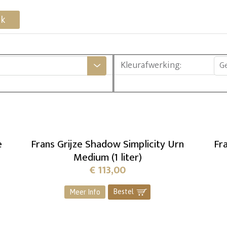
ek
Kleurafwerking
:
G
e
Frans Grijze Shadow Simplicity Urn
Fr
Medium (1 liter)
€
113,00
Bestel
]
Meer Info