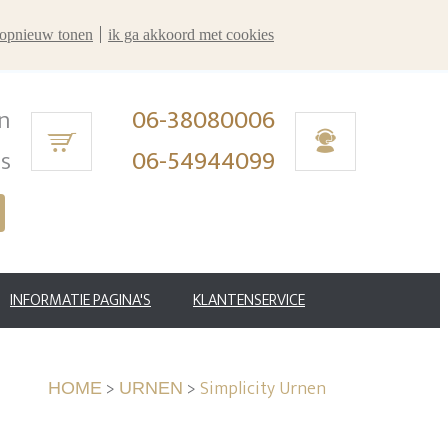
r opnieuw tonen
ik ga akkoord met cookies
n
06-38080006
ms
06-54944099
INFORMATIE PAGINA'S
KLANTENSERVICE
>
>
Simplicity Urnen
HOME
URNEN