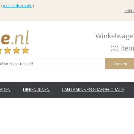
 (
meer informatie
)
late
Winkelwage
(0) ite
Zoeken
RADEN
DIERENURNEN
LANTAARNS EN GRAFDECORATIE