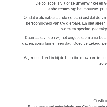
De collectie is via onze
urnenwinkel
en
v
asbestemming
; het robuuste, pri
Omdat u als nabestaande (terecht) eist dat de
ur
persoonlijkheid van uw dierbare. En niet allee
warm en speciaal gedenkpl
Daarnaast vinden wij het ongepast om u na betal
dagen, soms binnen een dag! Goed verzekerd, per ko
Wij koopt direct in bij de bron (betrouwbare imp
zo v
Of wilt 
Bij de Voordeelwebwinkels van Grafdecoratie.n