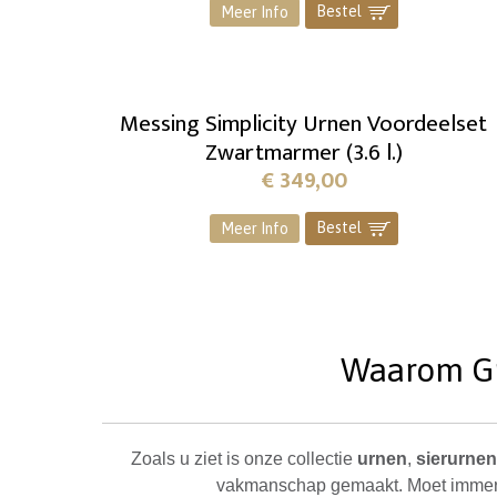
Bestel
]
Meer Info
Messing Simplicity Urnen Voordeelset
Zwartmarmer (3.6 l.)
€
349,00
Bestel
]
Meer Info
Waarom Gra
Zoals u ziet is onze collectie
urnen
,
sierurnen
vakmanschap gemaakt. Moet immer