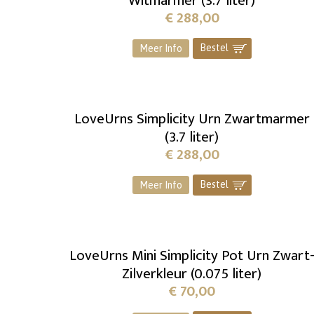
Witmarmer (3.7 liter)
€
288,00
Bestel
]
Meer Info
LoveUrns Simplicity Urn Zwartmarmer
(3.7 liter)
€
288,00
Bestel
]
Meer Info
LoveUrns Mini Simplicity Pot Urn Zwart
Zilverkleur (0.075 liter)
€
70,00