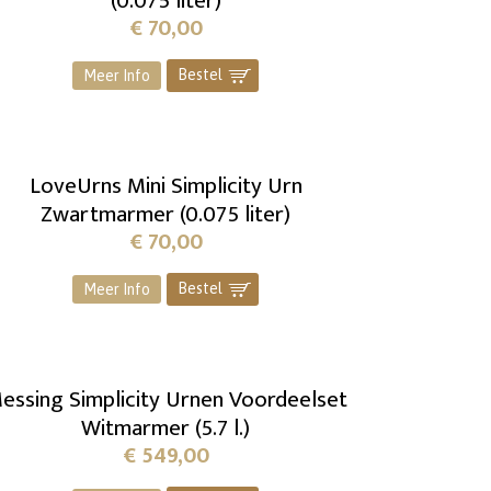
(0.075 liter)
€
70,00
Bestel
]
Meer Info
LoveUrns Mini Simplicity Urn
Zwartmarmer (0.075 liter)
€
70,00
Bestel
]
Meer Info
essing Simplicity Urnen Voordeelset
Witmarmer (5.7 l.)
€
549,00