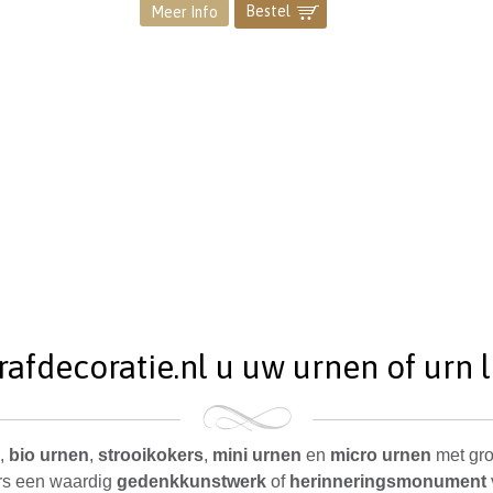
Bestel
]
Meer Info
fdecoratie.nl u uw urnen of urn l
,
bio urnen
,
strooikokers
,
mini urnen
en
micro urnen
met gro
s een waardig
gedenkkunstwerk
of
herinneringsmonument