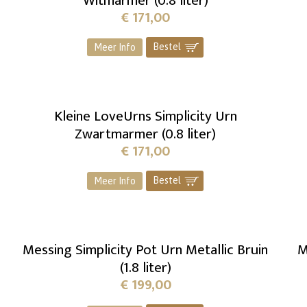
Witmarmer (0.8 liter)
€
171,00
Bestel
]
Meer Info
Kleine LoveUrns Simplicity Urn
Zwartmarmer (0.8 liter)
€
171,00
Bestel
]
Meer Info
-
Messing Simplicity Pot Urn Metallic Bruin
M
(1.8 liter)
€
199,00