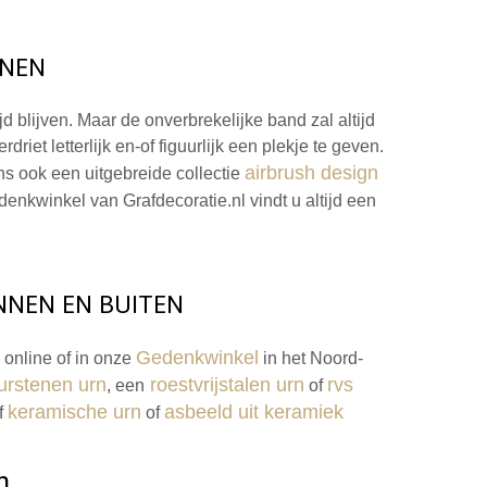
RNEN
d blijven. Maar de onverbrekelijke band zal altijd
t letterlijk en-of figuurlijk een plekje te geven.
airbrush design
ons ook een uitgebreide collectie
denkwinkel van Grafdecoratie.nl vindt u altijd een
NNEN EN BUITEN
Gedenkwinkel
online of in onze
in het Noord-
urstenen urn
roestvrijstalen urn
rvs
, een
of
keramische urn
asbeeld uit keramiek
f
of
n