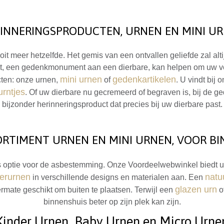
INNERINGSPRODUCTEN, URNEN EN MINI U
t meer hetzelfde. Het gemis van een ontvallen geliefde zal altij
 een gedenkmonument aan een dierbare, kan helpen om uw verdrie
mini urnen
gedenkartikelen
cten: onze urnen,
of
. U vindt bij 
urntjes
. Of uw dierbare nu gecremeerd of begraven is, bij de ge
bijzonder herinneringsproduct dat precies bij uw dierbare past.
ORTIMENT URNEN EN MINI URNEN, VOOR BI
s optie voor de asbestemming. Onze Voordeelwebwinkel biedt u 
ierurnen
natu
in verschillende designs en materialen aan. Een
glazen urn
termate geschikt om buiten te plaatsen. Terwijl een
o
binnenshuis beter op zijn plek kan zijn.
Kinder Urnen, Baby Urnen en Micro Urne