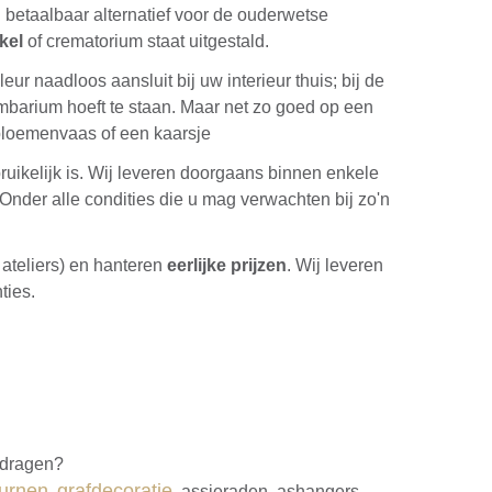
betaalbaar alternatief voor de ouderwetse
kel
of crematorium staat uitgestald.
ur naadloos aansluit bij uw interieur thuis; bij de
mbarium hoeft te staan. Maar net zo goed op een
 bloemenvaas of een kaarsje
uikelijk is. Wij leveren doorgaans binnen enkele
 Onder alle condities die u mag verwachten bij zo'n
 ateliers) en hanteren
eerlijke prijzen
. Wij leveren
ties.
e dragen?
 urnen
grafdecoratie
,
, assieraden, ashangers,