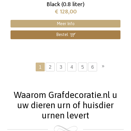
Black (0.8 liter)
€
128,00
Meer Info
Bestel
]
»
1
2
3
4
5
6
Waarom Grafdecoratie.nl u
uw dieren urn of huisdier
urnen levert