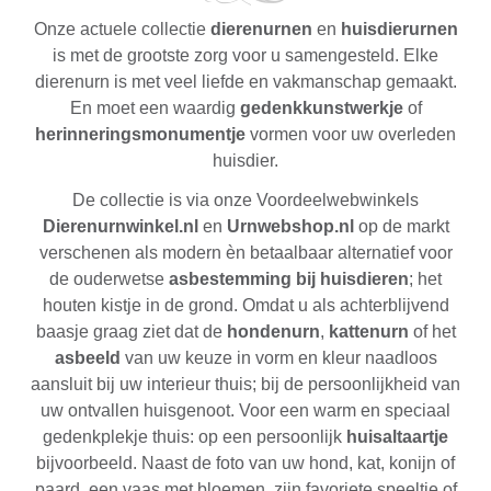
Onze actuele collectie
dierenurnen
en
huisdierurnen
is met de grootste zorg voor u samengesteld. Elke
dierenurn is met veel liefde en vakmanschap gemaakt.
En moet een waardig
gedenkkunstwerkje
of
herinneringsmonumentje
vormen voor uw overleden
huisdier.
De collectie is via onze Voordeelwebwinkels
Dierenurnwinkel.nl
en
Urnwebshop.nl
op de markt
verschenen als modern èn betaalbaar alternatief voor
de ouderwetse
asbestemming bij huisdieren
; het
houten kistje in de grond. Omdat u als achterblijvend
baasje graag ziet dat de
hondenurn
,
kattenurn
of het
asbeeld
van uw keuze in vorm en kleur naadloos
aansluit bij uw interieur thuis; bij de persoonlijkheid van
uw ontvallen huisgenoot. Voor een warm en speciaal
gedenkplekje thuis: op een persoonlijk
huisaltaartje
bijvoorbeeld. Naast de foto van uw hond, kat, konijn of
paard, een vaas met bloemen, zijn favoriete speeltje of