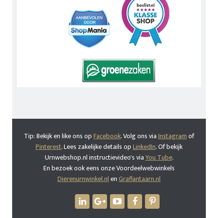
Tip: Bekijk en like ons op
Facebook
. Volg ons via
Instagram
of
Pinterest
. Lees zakelijke details op
LinkedIn
. Of bekijk
Urnwebshop.nl instructievideo's via
You Tube
.
En bezoek ook eens onze Voordeelwebwinkels
Dierenurnwinkel.nl
en
Graflantaarn.nl