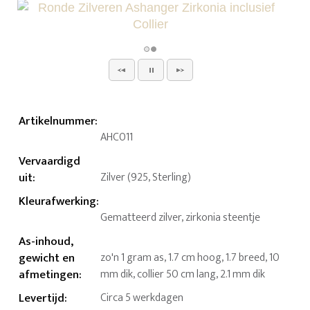
Artikelnummer
:
AHC011
Vervaardigd
uit
:
Zilver (925, Sterling)
Kleurafwerking
:
Gematteerd zilver, zirkonia steentje
As-inhoud,
gewicht en
zo'n 1 gram as, 1.7 cm hoog, 1.7 breed, 10
afmetingen
:
mm dik, collier 50 cm lang, 2.1 mm dik
Levertijd
:
Circa 5 werkdagen