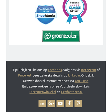
Tip: Bekijk en like ons op
Facebook
. Volg ons via
Instagram
of
Pinterest
. Lees zakelijke details op
LinkedIn
. Of bekijk
Urnwebshop.nl instructievideo's via
You Tube
.
En bezoek ook eens onze Voordeelwebwinkels
Dierenurnwinkel.nl
en
Graflantaarn.nl