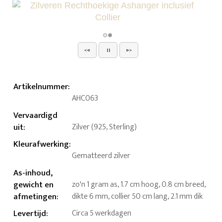
Artikelnummer
:
AHC063
Vervaardigd
uit
:
Zilver (925, Sterling)
Kleurafwerking
:
Gematteerd zilver
As-inhoud,
gewicht en
zo'n 1 gram as, 1.7 cm hoog, 0.8 cm breed,
afmetingen
:
dikte 6 mm, collier 50 cm lang, 2.1 mm dik
Levertijd
:
Circa 5 werkdagen