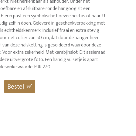
erkt. Niet herkenbaar als ashouder. Onder het
oefbare en afsluitbare ronde hangoog zit een
 Hierin past een symbolische hoeveelheid as of haar. U
udig zelf in doen. Geleverd in geschenkverpakking met
s echtheidskenmerk. Inclusief fraai en extra stevig
ourmet collier van 50 cm, dat door de hanger heen
el van deze halsketting is gesoldeerd waardoor deze
kt. Voor extra zekerheid. Met karabijnslot. Dit assieraad
deze uitvergrote foto. Een handig vulsetje is apart
tale winkelwaarde: EUR 270
Bestel