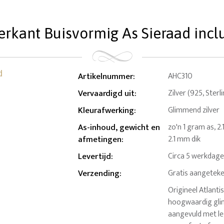
erkant Buisvormig As Sieraad inclu
Artikelnummer
:
AHC310
Vervaardigd uit
:
Zilver (925, Sterl
Kleurafwerking
:
Glimmend zilver
As-inhoud, gewicht en
zo'n 1 gram as, 2.
afmetingen
:
2.1 mm dik
Levertijd
:
Circa 5 werkdag
Verzending
:
Gratis aangeteke
Origineel Atlant
hoogwaardig glim
aangevuld met le