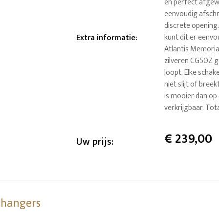
en perfect afgew
eenvoudig afschr
discrete opening.
Extra informatie
:
kunt dit er eenvo
Atlantis Memorial
zilveren CG50Z g
loopt. Elke schak
niet slijt of bree
is mooier dan op 
verkrijgbaar. To
€
239,00
Uw prijs:
shangers