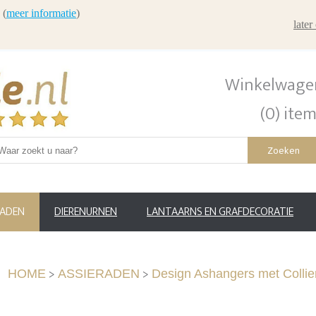
 (
meer informatie
)
late
Winkelwage
(0) ite
Zoeken
RADEN
DIERENURNEN
LANTAARNS EN GRAFDECORATIE
>
>
HOME
ASSIERADEN
Design Ashangers met Collie