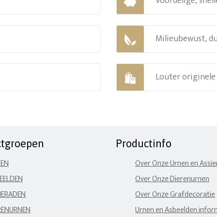
Voordelige, snell
Milieubewust, d
Louter originel
ctgroepen
Productinfo
NEN
Over Onze Urnen en Assi
EELDEN
Over Onze Dierenurnen
IERADEN
Over Onze Grafdecoratie
RENURNEN
Urnen en Asbeelden infor