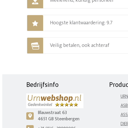
Meelevend, kundig personeel
Hoogste klantwaardering: 9.7
Veilig betalen, ook achteraf
Bedrijfsinfo
Produ
UR
ASB
Blauwstraat 63
ASS
c
4651 GB Steenbergen
DIE