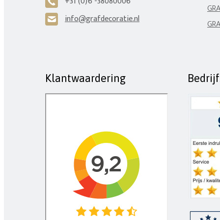
+31 (0)6 -38080006
A
GRA
info@grafdecoratie.nl
H
GRA
Klantwaardering
Bedrij