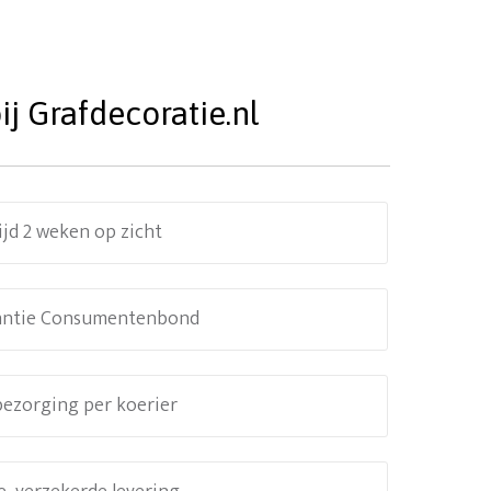
j Grafdecoratie.nl
ijd 2 weken op zicht
antie Consumentenbond
 bezorging per koerier