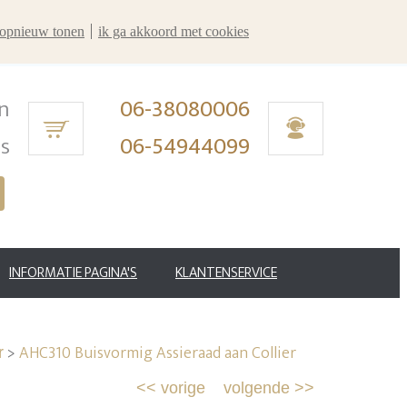
r opnieuw tonen
ik ga akkoord met cookies
n
06-38080006
ms
06-54944099
INFORMATIE PAGINA'S
KLANTENSERVICE
>
AHC310 Buisvormig Assieraad aan Collier
r
<<
vorige
volgende
>>