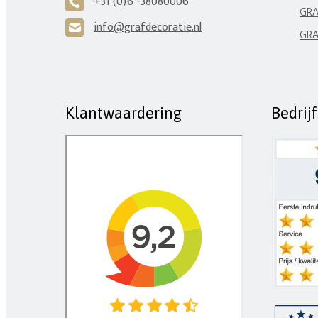
+31 (0)6 -38080006
A
GRA
info@grafdecoratie.nl
H
GRA
Klantwaardering
Bedrij