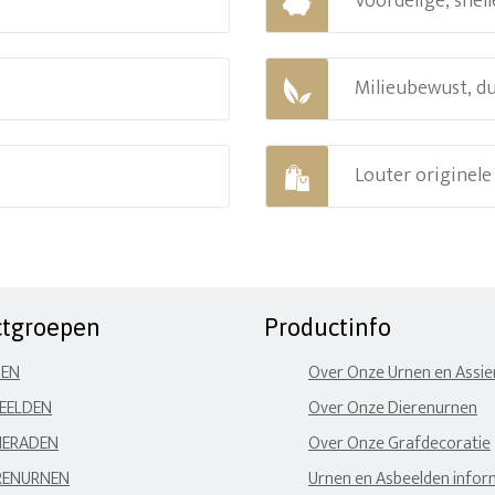
Voordelige, snell
Milieubewust, d
Louter originel
ctgroepen
Productinfo
NEN
Over Onze Urnen en Assi
EELDEN
Over Onze Dierenurnen
IERADEN
Over Onze Grafdecoratie
RENURNEN
Urnen en Asbeelden infor