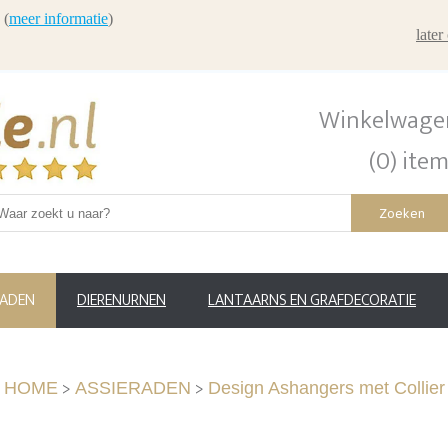
 (
meer informatie
)
late
Winkelwage
(0) ite
Zoeken
RADEN
DIERENURNEN
LANTAARNS EN GRAFDECORATIE
>
>
HOME
ASSIERADEN
Design Ashangers met Collier