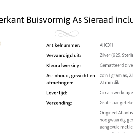
erkant Buisvormig As Sieraad inclu
Artikelnummer
:
AHC311
Vervaardigd uit
:
Zilver (925, Sterl
Kleurafwerking
:
Gematteerd zilve
As-inhoud, gewicht en
zo'n 1 gram as, 2.
afmetingen
:
2.1 mm dik
Levertijd
:
Circa 5 werkdag
Verzending
:
Gratis aangeteke
Origineel Atlant
hoogwaardig gema
aangevuld met le