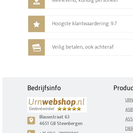
Meelevend, kundig personeel
Hoogste klantwaardering: 9.7
Veilig betalen, ook achteraf
Bedrijfsinfo
Produ
UR
ASB
Blauwstraat 63
ASS
c
4651 GB Steenbergen
DIE