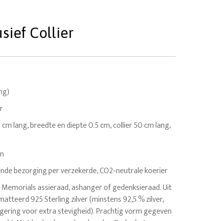
sief Collier
ing)
r
1 cm lang, breedte en diepte 0.5 cm, collier 50 cm lang,
en
nde bezorging per verzekerde, CO2-neutrale koerier
is Memorials assieraad, ashanger of gedenksieraad. Uit
tteerd 925 Sterling zilver (minstens 92,5 % zilver,
gering voor extra stevigheid). Prachtig vorm gegeven