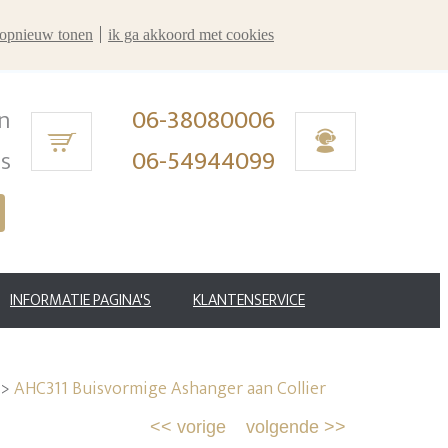
r opnieuw tonen
ik ga akkoord met cookies
n
06-38080006
ms
06-54944099
INFORMATIE PAGINA'S
KLANTENSERVICE
>
AHC311 Buisvormige Ashanger aan Collier
<<
vorige
volgende
>>