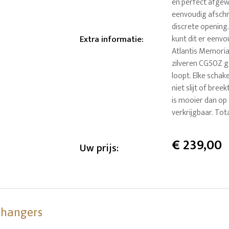
en perfect afgew
eenvoudig afschr
discrete opening.
Extra informatie
:
kunt dit er eenvo
Atlantis Memorial
zilveren CG50Z g
loopt. Elke schak
niet slijt of bree
is mooier dan op 
verkrijgbaar. To
€
239,00
Uw prijs:
shangers