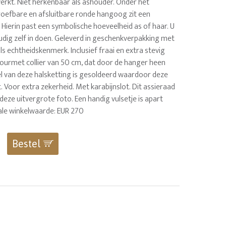
erkt. Niet herkenbaar als ashouder. Onder het
oefbare en afsluitbare ronde hangoog zit een
 Hierin past een symbolische hoeveelheid as of haar. U
udig zelf in doen. Geleverd in geschenkverpakking met
s echtheidskenmerk. Inclusief fraai en extra stevig
ourmet collier van 50 cm, dat door de hanger heen
el van deze halsketting is gesoldeerd waardoor deze
kt. Voor extra zekerheid. Met karabijnslot. Dit assieraad
deze uitvergrote foto. Een handig vulsetje is apart
tale winkelwaarde: EUR 270
Bestel