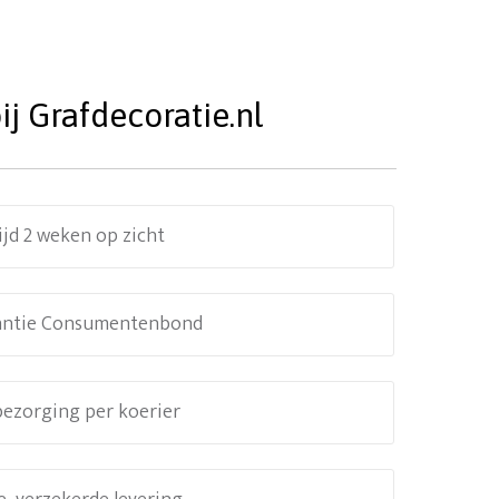
j Grafdecoratie.nl
ijd 2 weken op zicht
antie Consumentenbond
 bezorging per koerier