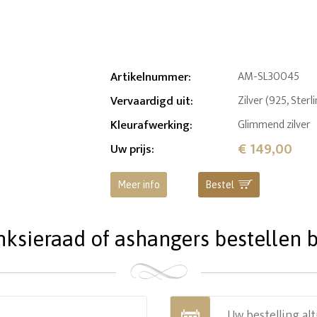
Artikelnummer
:
AM-SL30045
Vervaardigd uit
:
Zilver (925, Sterl
Kleurafwerking
:
Glimmend zilver
€ 149,00
Uw prijs
:
Meer info
Bestel
ieraad of ashangers bestellen bi
Uw bestelling alt