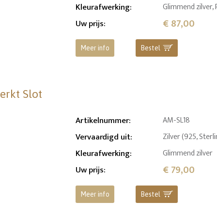
Kleurafwerking
:
Glimmend zilver,
€ 87,00
Uw prijs
:
Meer info
Bestel
erkt Slot
Artikelnummer
:
AM-SL18
Vervaardigd uit
:
Zilver (925, Sterl
Kleurafwerking
:
Glimmend zilver
€ 79,00
Uw prijs
:
Meer info
Bestel