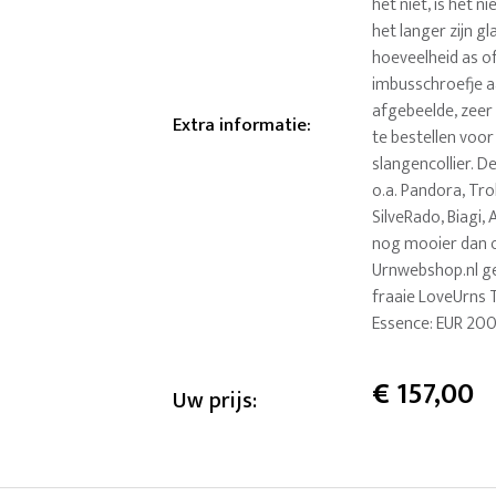
het niet, is het 
het langer zijn g
hoeveelheid as o
imbusschroefje aa
afgebeelde, zeer
Extra informatie
:
te bestellen voo
slangencollier. 
o.a. Pandora, Tro
SilveRado, Biagi,
nog mooier dan o
Urnwebshop.nl ge
fraaie LoveUrns 
Essence: EUR 20
€
157,00
Uw prijs: