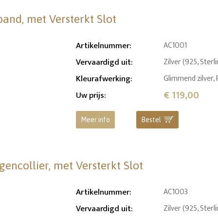
and, met Versterkt Slot
Artikelnummer
:
AC1001
Vervaardigd uit
:
Zilver (925, Sterl
Kleurafwerking
:
Glimmend zilver,
€ 119,00
Uw prijs
:
Meer info
Bestel
encollier, met Versterkt Slot
Artikelnummer
:
AC1003
Vervaardigd uit
:
Zilver (925, Sterl