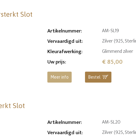
terkt Slot
Artikelnummer
:
AM-SL19
Vervaardigd uit
:
Zilver (925, Sterl
Kleurafwerking
:
Glimmend zilver
€ 85,00
Uw prijs
:
Meer info
Bestel
rkt Slot
Artikelnummer
:
AM-SL20
Vervaardigd uit
:
Zilver (925, Sterl