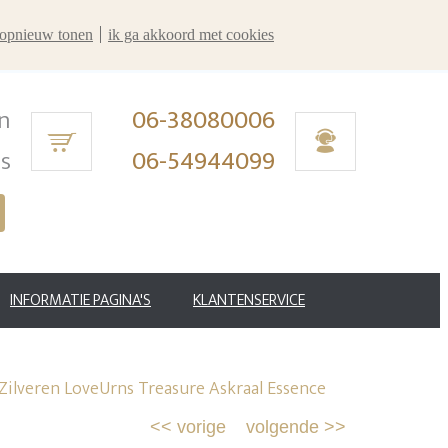
r opnieuw tonen
ik ga akkoord met cookies
n
06-38080006
ms
06-54944099
INFORMATIE PAGINA'S
KLANTENSERVICE
Zilveren LoveUrns Treasure Askraal Essence
<<
vorige
volgende
>>