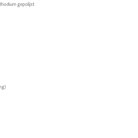
 Rhodium gepolijst
ing)