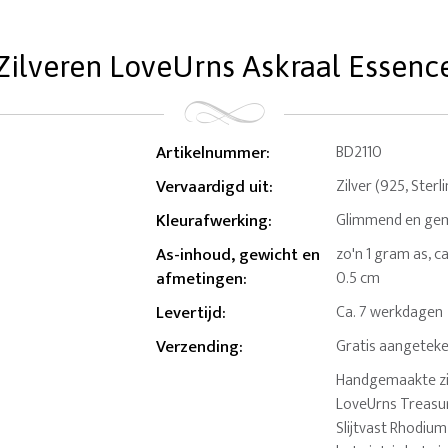
Zilveren LoveUrns Askraal Essenc
Artikelnummer
:
BD2110
Vervaardigd uit
:
Zilver (925, Sterl
Kleurafwerking
:
Glimmend en gema
As-inhoud, gewicht en
zo'n 1 gram as, c
afmetingen
:
0.5 cm
Levertijd
:
Ca. 7 werkdagen
Verzending
:
Gratis aangeteke
Handgemaakte zil
LoveUrns Treasur
Slijtvast Rhodium 