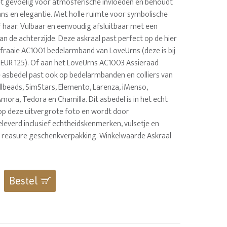
niet gevoelig voor atmosferische invloeden en behoudt
lans en elegantie. Met holle ruimte voor symbolische
f haar. Vulbaar en eenvoudig afsluitbaar met een
n de achterzijde. Deze askraal past perfect op de hier
 fraaie AC1001 bedelarmband van LoveUrns (deze is bij
r EUR 125). Of aan het LoveUrns AC1003 Assieraad
De asbedel past ook op bedelarmbanden en colliers van
llbeads, SimStars, Elemento, Larenza, iMenso,
 Amora, Tedora en Chamilla. Dit asbedel is in het echt
p deze uitvergrote foto en wordt door
leverd inclusief echtheidskenmerken, vulsetje en
Treasure geschenkverpakking. Winkelwaarde Askraal
0
Bestel