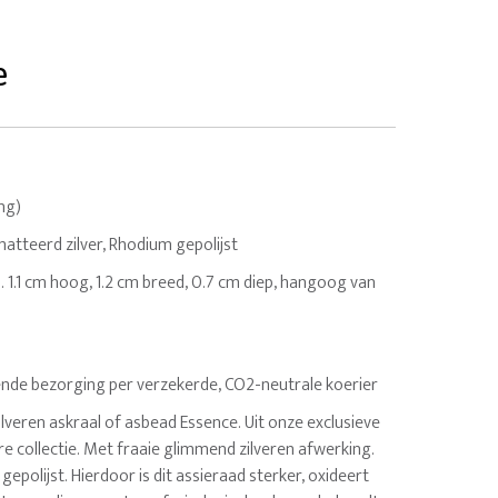
e
ing)
tteerd zilver, Rhodium gepolijst
a. 1.1 cm hoog, 1.2 cm breed, 0.7 cm diep, hangoog van
nde bezorging per verzekerde, CO2-neutrale koerier
veren askraal of asbead Essence. Uit onze exclusieve
e collectie. Met fraaie glimmend zilveren afwerking.
gepolijst. Hierdoor is dit assieraad sterker, oxideert