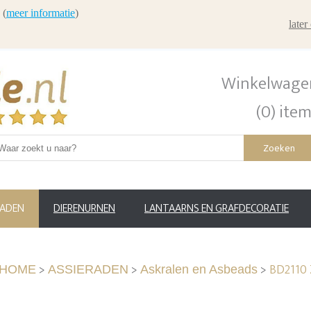
 (
meer informatie
)
late
Winkelwage
(0) ite
Zoeken
RADEN
DIERENURNEN
LANTAARNS EN GRAFDECORATIE
>
>
>
BD2110 
HOME
ASSIERADEN
Askralen en Asbeads