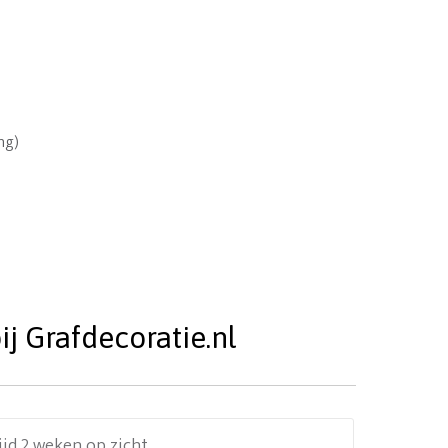
ing)
j Grafdecoratie.nl
ijd 2 weken op zicht