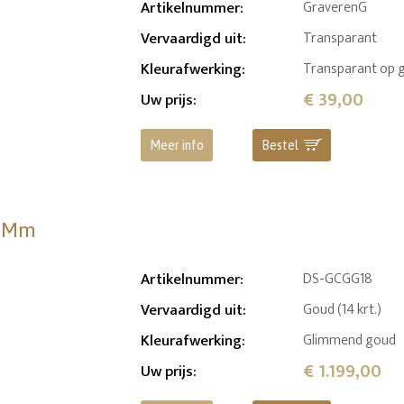
Artikelnummer
:
GraverenG
Vervaardigd uit
:
Transparant
Kleurafwerking
:
Transparant op 
€ 39,00
Uw prijs
:
Meer info
Bestel
7 Mm
Artikelnummer
:
DS-GCGG18
Vervaardigd uit
:
Goud (14 krt.)
Kleurafwerking
:
Glimmend goud
€ 1.199,00
Uw prijs
: