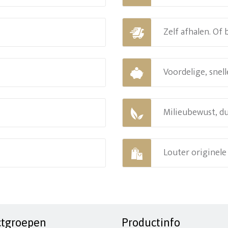
Zelf afhalen. Of
Voordelige, snell
Milieubewust, d
Louter originel
ctgroepen
Productinfo