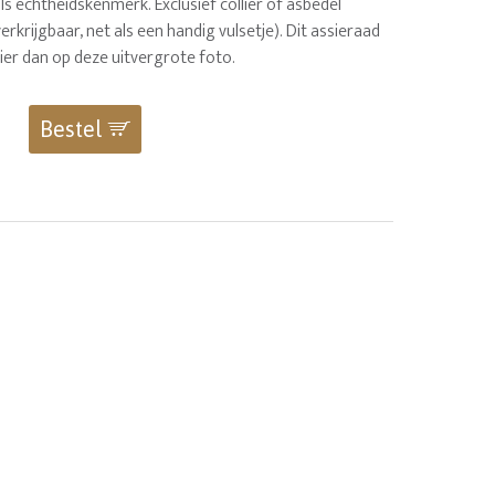
s echtheidskenmerk. Exclusief collier of asbedel
rkrijgbaar, net als een handig vulsetje). Dit assieraad
ier dan op deze uitvergrote foto.
Bestel