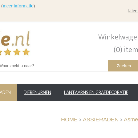
 (
meer informatie
)
late
Winkelwage
(0) ite
Zoeken
RADEN
DIERENURNEN
LANTAARNS EN GRAFDECORATIE
>
>
HOME
ASSIERADEN
Asmed