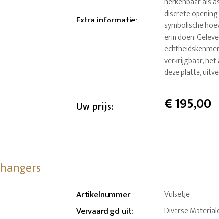
herkenbaar als as
discrete opening 
Extra informatie
:
symbolische hoeve
erin doen. Gelev
echtheidskenmerk
verkrijgbaar, net
deze platte, uitv
€
195,00
Uw prijs:
shangers
Artikelnummer
:
Vulsetje
Vervaardigd uit
:
Diverse Material