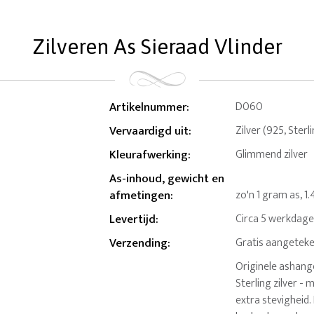
Zilveren As Sieraad Vlinder
Artikelnummer
:
D060
Vervaardigd uit
:
Zilver (925, Sterl
Kleurafwerking
:
Glimmend zilver
As-inhoud, gewicht en
afmetingen
:
zo'n 1 gram as, 1
Levertijd
:
Circa 5 werkdag
Verzending
:
Gratis aangeteke
Originele ashang
Sterling zilver -
extra stevigheid