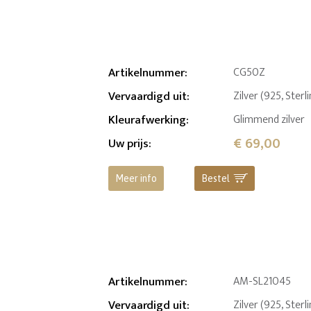
Artikelnummer
:
CG50Z
Vervaardigd uit
:
Zilver (925, Sterl
Kleurafwerking
:
Glimmend zilver
€ 69,00
Uw prijs
:
Meer info
Bestel
Artikelnummer
:
AM-SL21045
Vervaardigd uit
:
Zilver (925, Sterl