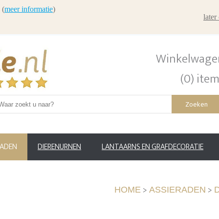
 (
meer informatie
)
late
Winkelwage
(0) ite
Zoeken
RADEN
DIERENURNEN
LANTAARNS EN GRAFDECORATIE
>
>
HOME
ASSIERADEN
D