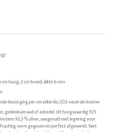
ing)
.4 cm hoog, 2 cm breed, dikte 6 mm
en
nde bezorging per verzekerde, CO2-neutrale koerier
er, gedenksieraad of asbedel. Uit hoogwaardig 925
 minstens 92,5 % zilver, aangevuld met legering voor
. Prachtig vorm gegeven en perfect afgewerkt. Niet