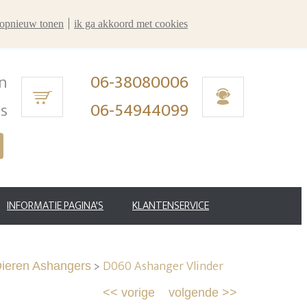
r opnieuw tonen
ik ga akkoord met cookies
n
06-38080006
ms
06-54944099
INFORMATIE PAGINA'S
KLANTENSERVICE
>
D060 Ashanger Vlinder
ieren Ashangers
<<
vorige
volgende
>>