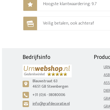
Hoogste klantwaardering: 9.7
Veilig betalen, ook achteraf
Bedrijfsinfo
Produ
UR
ASB
Blauwstraat 63
ASS
c
4651 GB Steenbergen
DIE
+31 (0)6 -38080006
A
GRA
info@grafdecoratie.nl
H
GRA