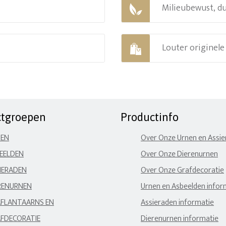
Milieubewust, d
Louter originel
ctgroepen
Productinfo
NEN
Over Onze Urnen en Assi
EELDEN
Over Onze Dierenurnen
IERADEN
Over Onze Grafdecoratie
RENURNEN
Urnen en Asbeelden infor
FLANTAARNS EN
Assieraden informatie
FDECORATIE
Dierenurnen informatie