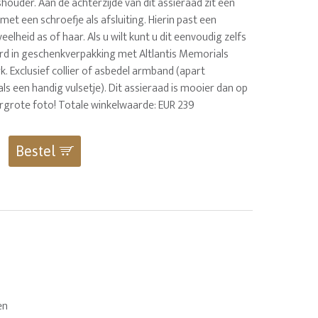
houder. Aan de achterzijde van dit assieraad zit een
met een schroefje als afsluiting. Hierin past een
elheid as of haar. Als u wilt kunt u dit eenvoudig zelfs
erd in geschenkverpakking met Altlantis Memorials
. Exclusief collier of asbedel armband (apart
 als een handig vulsetje). Dit assieraad is mooier dan op
ergrote foto! Totale winkelwaarde: EUR 239
Bestel
en