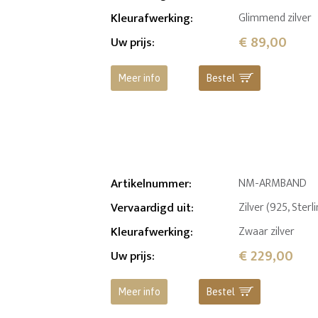
Kleurafwerking
:
Glimmend zilver
€ 89,00
Uw prijs
:
Meer info
Bestel
Artikelnummer
:
NM-ARMBAND
Vervaardigd uit
:
Zilver (925, Sterl
Kleurafwerking
:
Zwaar zilver
€ 229,00
Uw prijs
:
Meer info
Bestel