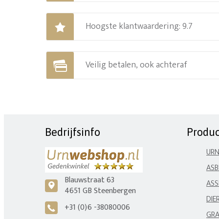
Hoogste klantwaardering: 9.7
Veilig betalen, ook achteraf
Bedrijfsinfo
Produ
UR
ASB
Blauwstraat 63
ASS
c
4651 GB Steenbergen
DIE
+31 (0)6 -38080006
A
GRA