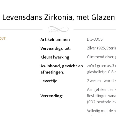
 Levensdans Zirkonia, met Glazen
Artikelnummer
:
DG-BB08
Vervaardigd uit
:
Zilver (925, Sterl
Kleurafwerking
:
Glimmend zilver, 
As-inhoud, gewicht en
zo'n 1 gram as, 3
afmetingen
:
glasbolletje: 0.8
Levertijd
:
2 weken - wordt 
Aangetekend en v
Verzending
:
Bestellingen van
(CO2-neutrale le
Volledig met de 