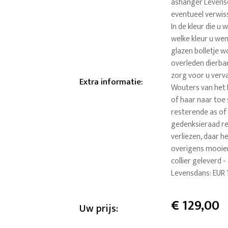
ashanger Levensd
eventueel verwis
In de kleur die u
welke kleur u wen
glazen bolletje 
overleden dierba
zorg voor u verv
Extra informatie
:
Wouters van het 
of haar naar toe
resterende as of 
gedenksieraad ret
verliezen, daar h
overigens mooier
collier geleverd 
Levensdans: EUR 
€
129,00
Uw prijs: