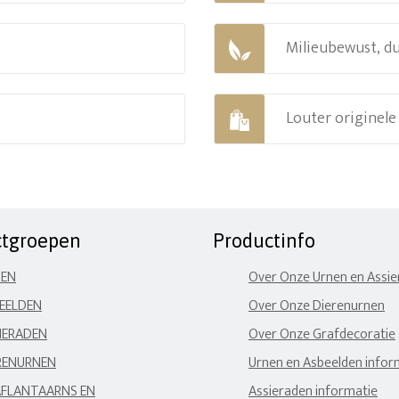
Milieubewust, d
Louter originel
ctgroepen
Productinfo
NEN
Over Onze Urnen en Assi
EELDEN
Over Onze Dierenurnen
IERADEN
Over Onze Grafdecoratie
RENURNEN
Urnen en Asbeelden infor
FLANTAARNS EN
Assieraden informatie