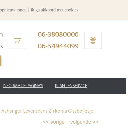
r opnieuw tonen
ik ga akkoord met cookies
n
06-38080006
ms
06-54944099
INFORMATIE PAGINA'S
KLANTENSERVICE
 Ashanger Levensdans Zirkonia Glasbolletje
<<
vorige
volgende
>>