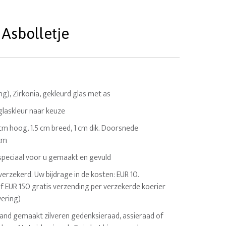
 Asbolletje
ing), Zirkonia, gekleurd glas met as
glaskleur naar keuze
 cm hoog, 1.5 cm breed, 1 cm dik. Doorsnede
 cm
speciaal voor u gemaakt en gevuld
erzekerd. Uw bijdrage in de kosten: EUR 10.
af EUR 150 gratis verzending per verzekerde koerier
vering)
hand gemaakt zilveren gedenksieraad, assieraad of