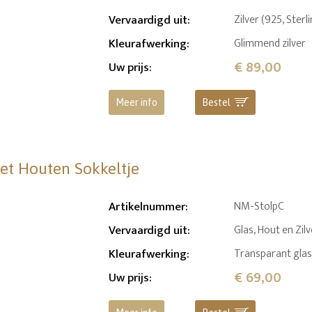
Vervaardigd uit
:
Zilver (925, Sterl
Kleurafwerking
:
Glimmend zilver
€ 89,00
Uw prijs
:
Meer info
Bestel
met Houten Sokkeltje
Artikelnummer
:
NM-StolpC
Vervaardigd uit
:
Glas, Hout en Zil
Kleurafwerking
:
Transparant glas,
€ 69,00
Uw prijs
: