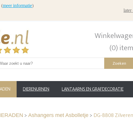
 (
meer informatie
)
late
Winkelwage
(0) ite
Zoeken
RADEN
DIERENURNEN
LANTAARNS EN GRAFDECORATIE
>
>
DG-BB08 Zilveren
IERADEN
Ashangers met Asbolletje