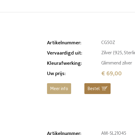
Artikelnummer
:
CG50Z
Vervaardigd uit
:
Zilver (925, Sterl
Kleurafwerking
:
Glimmend zilver
€ 69,00
Uw prijs
:
Meer info
Bestel
Artikelnummer
:
AM-SL21045