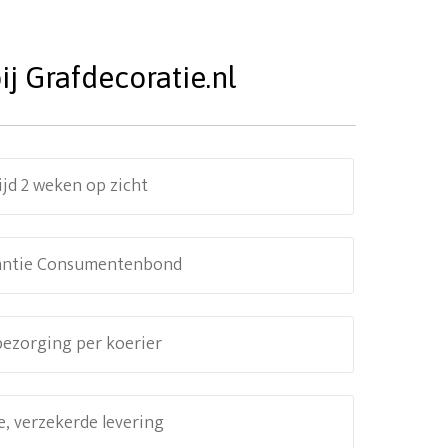
j Grafdecoratie.nl
ijd 2 weken op zicht
antie Consumentenbond
 bezorging per koerier
e, verzekerde levering