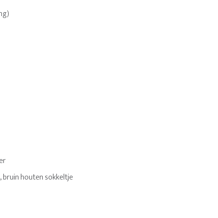
ing)
ver
 bruin houten sokkeltje