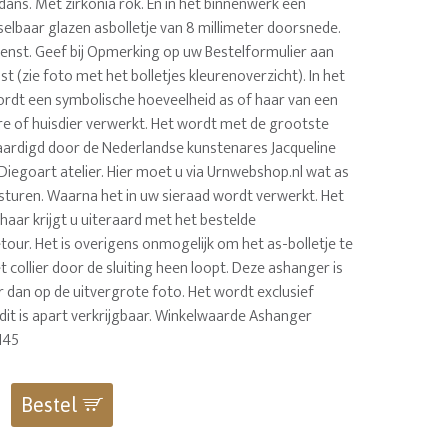
ans. Met zirkonia rok. En in het binnenwerk een
selbaar glazen asbolletje van 8 millimeter doorsnede.
 wenst. Geef bij Opmerking op uw Bestelformulier aan
st (zie foto met het bolletjes kleurenoverzicht). In het
wordt een symbolische hoeveelheid as of haar van een
re of huisdier verwerkt. Het wordt met de grootste
aardigd door de Nederlandse kunstenares Jacqueline
Diegoart atelier. Hier moet u via Urnwebshop.nl wat as
 sturen. Waarna het in uw sieraad wordt verwerkt. Het
haar krijgt u uiteraard met het bestelde
our. Het is overigens onmogelijk om het as-bolletje te
et collier door de sluiting heen loopt. Deze ashanger is
 dan op de uitvergrote foto. Het wordt exclusief
- dit is apart verkrijgbaar. Winkelwaarde Ashanger
145
Bestel