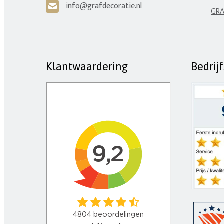
info@grafdecoratie.nl
H
GRA
Klantwaardering
Bedrij