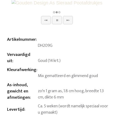
Artikelnummer
:
DH209G
Vervaardigd
uit
:
Goud (14 krt.)
Kleurafwerking
:
Mix gematteerd en glimmend goud
As-inhoud,
gewicht en
zo'n 1 gram as, 1.8 cm hoog, breedte 1.3
afmetingen
:
cm, dikte 6 mm
Ca. 5 weken (wordt namelijk speciaal voor
Levertijd
:
u gemaakt)