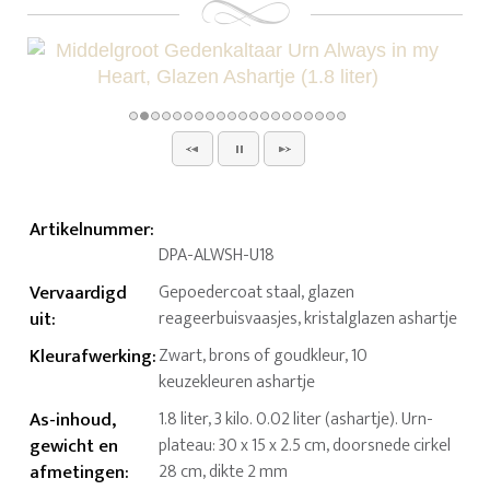
Artikelnummer
:
DPA-ALWSH-U18
Vervaardigd
Gepoedercoat staal, glazen
uit
:
reageerbuisvaasjes, kristalglazen ashartje
Kleurafwerking
:
Zwart, brons of goudkleur, 10
keuzekleuren ashartje
As-inhoud,
1.8 liter, 3 kilo. 0.02 liter (ashartje). Urn-
gewicht en
plateau: 30 x 15 x 2.5 cm, doorsnede cirkel
afmetingen
:
28 cm, dikte 2 mm