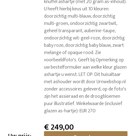
knuffel ashartje (met 20 gram as-inhoud).
U heeft hierbij keus uit 10 kleuren:
doorzichtig multi-blauw, doorzichtig
multi-groen, ondoorzichtig zwartwit,
geheel transparant, auberine-taupe,
ondoorzichtig wit-geel-roze, doorzichtig
baby roze, doorzichtig baby blauw, zwart
melange of opaque rood. Zie
voorbeeldfoto's. Geeft bij Opmerking op
uw bestelformulier aan welke kleur glazen
ashartje u wenst. LET OP: Dit huisaltaar
met ashouder wordt door Urnwebshop.nl
zonder accessoires geleverd, op de foto's
zijn het assieraad en de droogbloemen
puur illustratief. Winkelwaarde (inclusief
glazen as-hartje): EUR 270
€
249,00