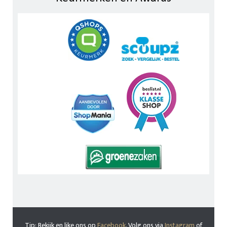
Tip: Bekijk en like ons op
Facebook
. Volg ons via
Instagram
of