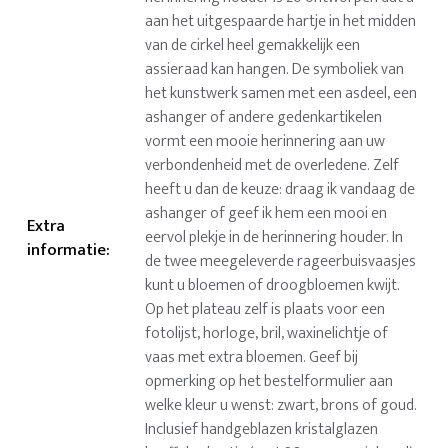
aan het uitgespaarde hartje in het midden
van de cirkel heel gemakkelijk een
assieraad kan hangen. De symboliek van
het kunstwerk samen met een asdeel, een
ashanger of andere gedenkartikelen
vormt een mooie herinnering aan uw
verbondenheid met de overledene. Zelf
heeft u dan de keuze: draag ik vandaag de
ashanger of geef ik hem een mooi en
Extra
eervol plekje in de herinnering houder. In
informatie
:
de twee meegeleverde rageerbuisvaasjes
kunt u bloemen of droogbloemen kwijt.
Op het plateau zelf is plaats voor een
fotolijst, horloge, bril, waxinelichtje of
vaas met extra bloemen. Geef bij
opmerking op het bestelformulier aan
welke kleur u wenst: zwart, brons of goud.
Inclusief handgeblazen kristalglazen