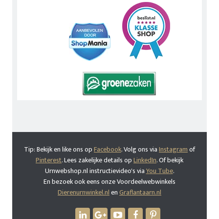
Tip: Bekijk en like ons op
Facebook
. Volg ons via
Instagram
of
Pinterest
. Lees zakelijke details op
LinkedIn
. Of bekijk
Urnwebshop.nl instructievideo's via
You Tube
.
En bezoek ook eens onze Voordeelwebwinkels
Dierenurnwinkel.nl
en
Graflantaarn.nl