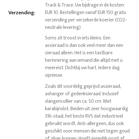
Track & Trace. Uw bijdrage in de kosten:
Verzending
:
EUR 10. Bestellingen vanaf EUR 150 gratis
verzending per verzekerde koerier (CO2-
neutrale levering)
Soms zit troost in iets kleins. Een
assieraad is dan ook veel meer dan een
sieraad alleen. Het is een tastbare
herinnering aan iemand die altijd met u
meereist. Dichtbij uw hart. Iedere dag
opnieuw.
Zoals dit voordelig geprijsd assieraad,
ashanger of gedenksieraad. Inclusief
slangencollier van ca. 50 cm. Met
karabijnslot. Beiden uit zeer hoogwaardig
316-staal, het beste RVS dat industrieel
gebruikt wordt. Anti-allergeen, dus ook
geschikt voor mensen die niet tegen goud
of zilver kunnen. Hoeft eigenlijk nooit af,