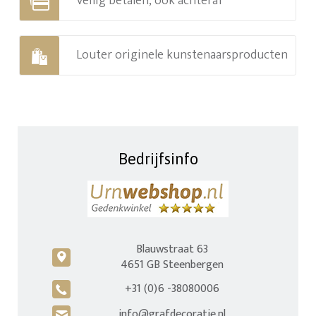
Veilig betalen, ook achteraf
Louter originele kunstenaarsproducten
Bedrijfsinfo
Blauwstraat 63
c
4651 GB Steenbergen
+31 (0)6 -38080006
A
info@grafdecoratie.nl
H