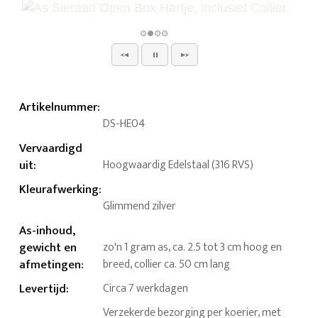
Artikelnummer
:
DS-HE04
Vervaardigd
uit
:
Hoogwaardig Edelstaal (316 RVS)
Kleurafwerking
:
Glimmend zilver
As-inhoud,
gewicht en
zo'n 1 gram as, ca. 2.5 tot 3 cm hoog en
afmetingen
:
breed, collier ca. 50 cm lang
Levertijd
:
Circa 7 werkdagen
Verzekerde bezorging per koerier, met