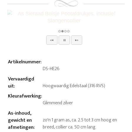
Artikelnummer
:
DS-HE26
Vervaardigd
uit
:
Hoogwaardig Edelstaal (316 RVS)
Kleurafwerking
:
Glimmend zilver
As-inhoud,
gewicht en
zo'n 1 gram as, ca. 2.5 tot 3 cm hoog en
afmetingen
:
breed, collier ca. 50 cm lang