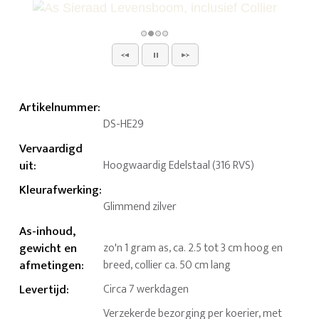
Artikelnummer
:
DS-HE29
Vervaardigd
uit
:
Hoogwaardig Edelstaal (316 RVS)
Kleurafwerking
:
Glimmend zilver
As-inhoud,
gewicht en
zo'n 1 gram as, ca. 2.5 tot 3 cm hoog en
afmetingen
:
breed, collier ca. 50 cm lang
Levertijd
:
Circa 7 werkdagen
Verzekerde bezorging per koerier, met