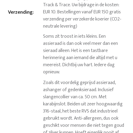
Track & Trace. Uw bijdrage in de kosten:
Verzending
:
EUR 10. Bestellingen vanaf EUR 150 gratis
verzending per verzekerde koerier (CO2-
neutrale levering)
Soms zit troost in iets kleins. Een
assieraad is dan ook veel meer dan een
sieraad alleen. Het is een tastbare
herinnering aan iemand die altijd met u
meereist. Dichtbij uw hart. Iedere dag
opnieuw.
Zoals dit voordelig geprijsd assieraad,
ashanger of gedenksieraad. Inclusief
slangencollier van ca. 50 cm. Met
karabijnslot. Beiden uit zeer hoogwaardig
316-staal, het beste RVS dat industrieel
gebruikt wordt. Anti-allergeen, dus ook
geschikt voor mensen die niet tegen goud
of zilver kunnen. Hoeft eigenlijk nooit af,