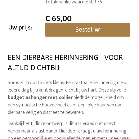
Totale winkelwaarde: EUR 75
€
65,00
Uw prijs:
Bestel
EEN DIERBARE HERINNERING - VOOR
ALTIJD DICHTBIJ
Soms zit troost in iets kleins. Een tastbare herinnering die u
iedere dag bij u kunt dragen, dicht bij uw hart. Deze stijlvolle
budget ashanger met collier
biedt de mogelijkheid om
een symbolische hoeveelheid as of een lokje haar van uw
dierbare veilig en discreet te bewaren.
Dankzij het tijdloze ontwerp is dit assieraad niet direct
herkenbaar als ashouder. Hierdoor draagt u uw herinnering
op een persoonlijke en onopvallende manier met u mee, waar