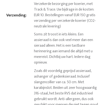
Verzekerde bezorging per koerier, met
Track & Trace. Uw bijdrage in de kosten:
Verzending
:
EUR 10. Bestellingen vanaf EUR 150 gratis
verzending per verzekerde koerier (CO2-
neutrale levering)
Soms zit troost in iets kleins. Een
assieraad is dan ook veel meer dan een
sieraad alleen. Het is een tastbare
herinnering aan iemand die altijd met u
meereist. Dichtbij uw hart. Iedere dag
opnieuw.
Zoals dit voordelig geprijsd assieraad,
ashanger of gedenksieraad. Inclusief
slangencollier van ca. 50 cm. Met
karabijnslot. Beiden uit zeer hoogwaardig
316-staal, het beste RVS dat industrieel
gebruikt wordt. Anti-allergeen, dus ook
geschikt voor mensen die niet tegen goud