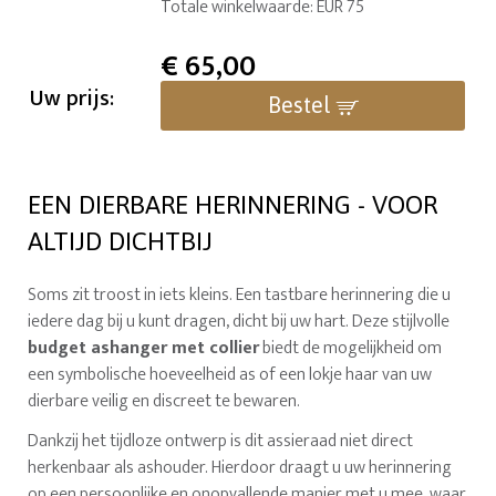
Totale winkelwaarde: EUR 75
€
65,00
Uw prijs:
Bestel
EEN DIERBARE HERINNERING - VOOR
ALTIJD DICHTBIJ
Soms zit troost in iets kleins. Een tastbare herinnering die u
iedere dag bij u kunt dragen, dicht bij uw hart. Deze stijlvolle
budget ashanger met collier
biedt de mogelijkheid om
een symbolische hoeveelheid as of een lokje haar van uw
dierbare veilig en discreet te bewaren.
Dankzij het tijdloze ontwerp is dit assieraad niet direct
herkenbaar als ashouder. Hierdoor draagt u uw herinnering
op een persoonlijke en onopvallende manier met u mee, waar