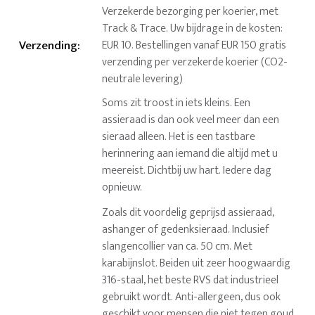
Verzekerde bezorging per koerier, met
Track & Trace. Uw bijdrage in de kosten:
Verzending
:
EUR 10. Bestellingen vanaf EUR 150 gratis
verzending per verzekerde koerier (CO2-
neutrale levering)
Soms zit troost in iets kleins. Een
assieraad is dan ook veel meer dan een
sieraad alleen. Het is een tastbare
herinnering aan iemand die altijd met u
meereist. Dichtbij uw hart. Iedere dag
opnieuw.
Zoals dit voordelig geprijsd assieraad,
ashanger of gedenksieraad. Inclusief
slangencollier van ca. 50 cm. Met
karabijnslot. Beiden uit zeer hoogwaardig
316-staal, het beste RVS dat industrieel
gebruikt wordt. Anti-allergeen, dus ook
geschikt voor mensen die niet tegen goud