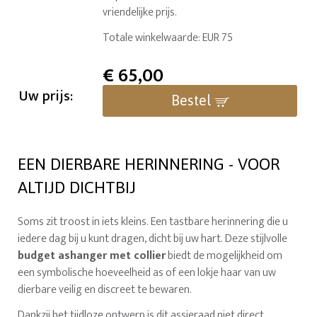
vriendelijke prijs.
Totale winkelwaarde: EUR 75
€
65,00
Uw prijs:
Bestel
EEN DIERBARE HERINNERING - VOOR
ALTIJD DICHTBIJ
Soms zit troost in iets kleins. Een tastbare herinnering die u
iedere dag bij u kunt dragen, dicht bij uw hart. Deze stijlvolle
budget ashanger met collier
biedt de mogelijkheid om
een symbolische hoeveelheid as of een lokje haar van uw
dierbare veilig en discreet te bewaren.
Dankzij het tijdloze ontwerp is dit assieraad niet direct