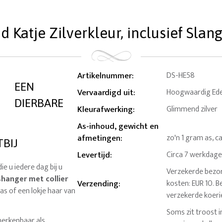
d Katje Zilverkleur, inclusief Slan
Artikelnummer
:
DS-HE58
EEN
Vervaardigd uit
:
Hoogwaardig Edel
DIERBARE
Kleurafwerking
:
Glimmend zilver
As-inhoud, gewicht en
afmetingen
:
zo'n 1 gram as, c
TBIJ
Levertijd
:
Circa 7 werkdag
ie u iedere dag bij u
Verzekerde bezor
hanger met collier
Verzending
:
kosten: EUR 10. B
as of een lokje haar van
verzekerde koeri
Soms zit troost i
 herkenbaar als