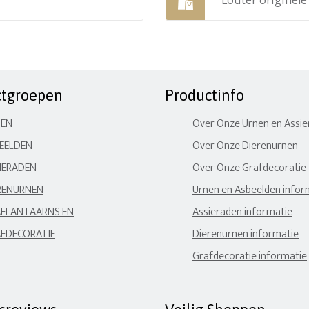
Louter originel
ctgroepen
Productinfo
NEN
Over Onze Urnen en Assi
EELDEN
Over Onze Dierenurnen
IERADEN
Over Onze Grafdecoratie
RENURNEN
Urnen en Asbeelden infor
FLANTAARNS EN
Assieraden informatie
FDECORATIE
Dierenurnen informatie
Grafdecoratie informatie