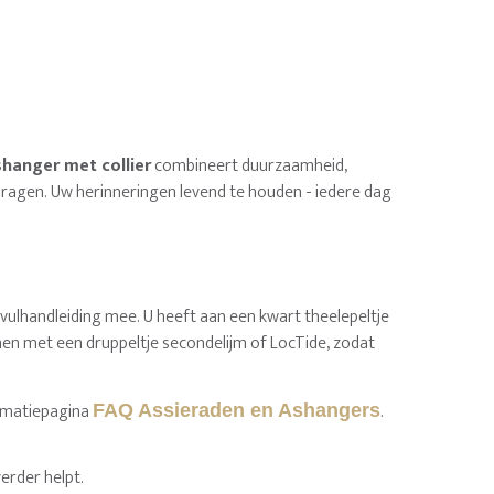
hanger met collier
combineert duurzaamheid,
 te dragen. Uw herinneringen levend te houden - iedere dag
 vulhandleiding mee. U heeft aan een kwart theelepeltje
jmen met een druppeltje secondelijm of LocTide, zodat
ormatiepagina
.
FAQ Assieraden en Ashangers
erder helpt.