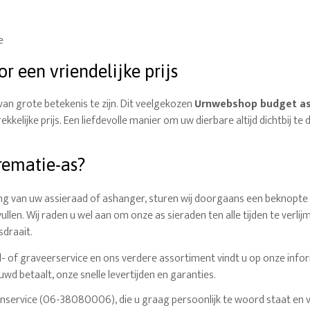
e
r een vriendelijke prijs
van grote betekenis te zijn. Dit veelgekozen
Urnwebshop budget as
trekkelijke prijs. Een liefdevolle manier om uw dierbare altijd dichtbij
rematie-as?
ling van uw assieraad of ashanger, sturen wij doorgaans een beknopte
len. Wij raden u wel aan om onze as sieraden ten alle tijden te verli
sdraait.
vul- of graveerservice en ons verdere assortiment vindt u op onze inf
uwd betaalt, onze snelle levertijden en garanties.
nservice (06-38080006), die u graag persoonlijk te woord staat en v