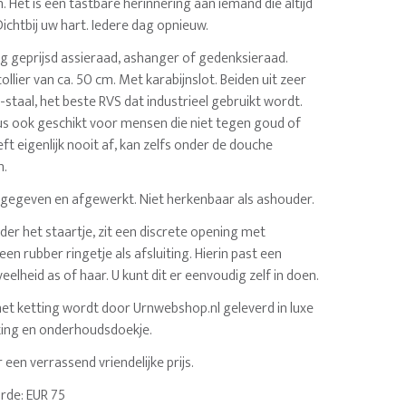
n. Het is een tastbare herinnering aan iemand die altijd
ichtbij uw hart. Iedere dag opnieuw.
ig geprijsd assieraad, ashanger of gedenksieraad.
ollier van ca. 50 cm. Met karabijnslot. Beiden uit zeer
taal, het beste RVS dat industrieel gebruikt wordt.
dus ook geschikt voor mensen die niet tegen goud of
eft eigenlijk nooit af, kan zelfs onder de douche
n.
gegeven en afgewerkt. Niet herkenbaar als ashouder.
nder het staartje, zit een discrete opening met
en rubber ringetje als afsluiting. Hierin past een
elheid as of haar. U kunt dit er eenvoudig zelf in doen.
t ketting wordt door Urnwebshop.nl geleverd in luxe
ing en onderhoudsdoekje.
 een verrassend vriendelijke prijs.
rde: EUR 75