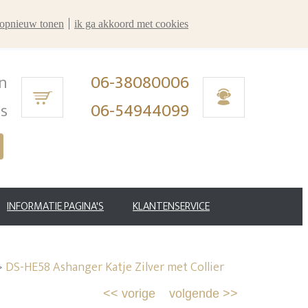
r opnieuw tonen
ik ga akkoord met cookies
n
06-38080006
ms
06-54944099
INFORMATIE PAGINA'S
KLANTENSERVICE
>
DS-HE58 Ashanger Katje Zilver met Collier
<<
vorige
volgende
>>