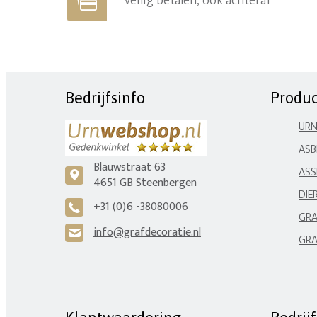
Veilig betalen, ook achteraf
Bedrijfsinfo
Produ
UR
ASB
Blauwstraat 63
ASS
c
4651 GB Steenbergen
DIE
+31 (0)6 -38080006
A
GRA
info@grafdecoratie.nl
H
GRA