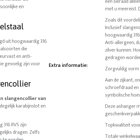
een sieraad allee
soonlijke en
met u meereist. D
Zoals dit voordel
elstaal
Inclusief slangenc
hoogwaardig 316-s
gd uit hoogwaardig 316
Anti-allergeen, 
alsoorten die
zilver kunnen. Ho
leurvast en anti-
gedragen worde
e gevoelig zijn voor
Extra informatie
:
Zorgvuldig vorm 
Aan de zijkant, o
encollier
schroefdraad en e
symbolische hoeve
n slangencollier van
degelijk karabijnslot en
Deze ashanger me
geschenkverpakk
g 316 RVS zijn
Topkwaliteit voor
elijks dragen. Zelfs
Totale winkelwaa
n te worden.