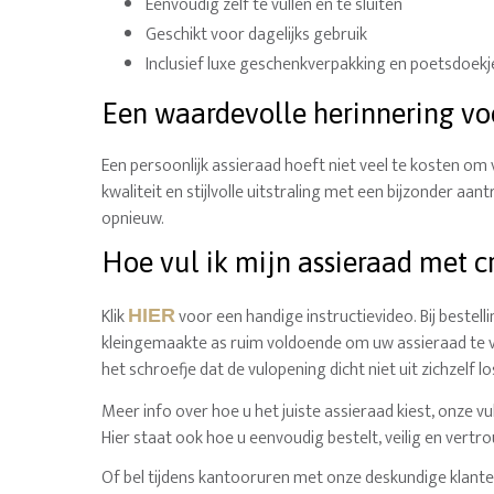
Eenvoudig zelf te vullen en te sluiten
Geschikt voor dagelijks gebruik
Inclusief luxe geschenkverpakking en poetsdoekj
Een waardevolle herinnering voo
Een persoonlijk assieraad hoeft niet veel te kosten om 
kwaliteit en stijlvolle uitstraling met een bijzonder aan
opnieuw.
Hoe vul ik mijn assieraad met c
Klik
voor een handige instructievideo. Bij bestel
HIER
kleingemaakte as ruim voldoende om uw assieraad te vul
het schroefje dat de vulopening dicht niet uit zichzelf lo
Meer info over hoe u het juiste assieraad kiest, onze 
Hier staat ook hoe u eenvoudig bestelt, veilig en vertro
Of bel tijdens kantooruren met onze deskundige klante