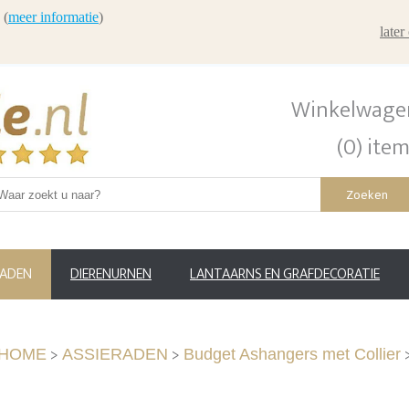
 (
meer informatie
)
late
Winkelwage
(0) ite
Zoeken
RADEN
DIERENURNEN
LANTAARNS EN GRAFDECORATIE
>
>
HOME
ASSIERADEN
Budget Ashangers met Collier