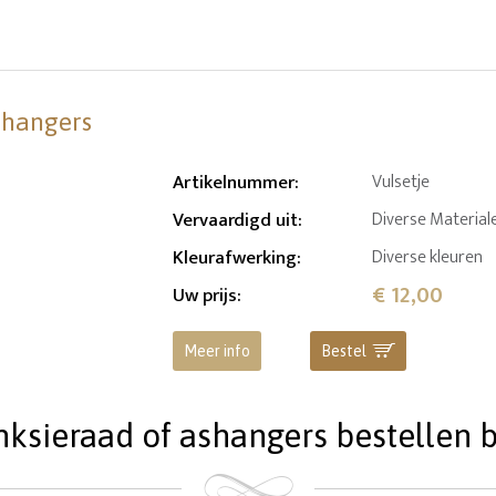
shangers
Artikelnummer
:
Vulsetje
Vervaardigd uit
:
Diverse Material
Kleurafwerking
:
Diverse kleuren
€ 12,00
Uw prijs
:
Meer info
Bestel
ieraad of ashangers bestellen bi