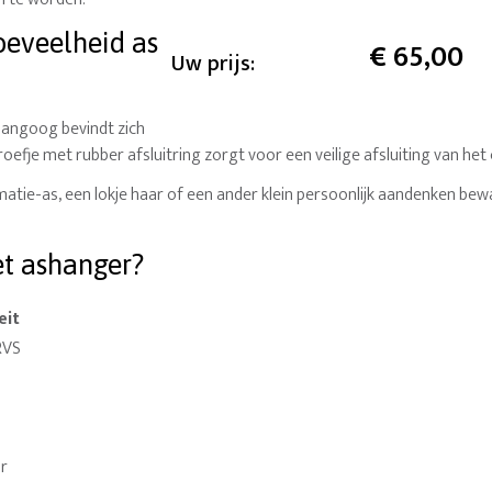
oeveelheid as
€
65,00
Uw prijs:
hangoog bevindt zich
oefje met rubber afsluitring zorgt voor een veilige afsluiting van he
matie-as, een lokje haar of een ander klein persoonlijk aandenken bew
t ashanger?
eit
RVS
ar