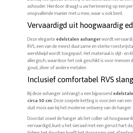
ashouder. Hierdoor draagt u uw herinnering op een per
onopvallende manier met u mee, waar u ook bent.
Vervaardigd uit hoogwaardig ed
Deze elegante
edelstalen ashanger
wordt vervaardi
RVS, een van de meest duurzame en sterke roestvrijsta
wereldwijd wordt toegepast. Het materiaal is slijt- en k
allergisch, waardoor het ook geschikt is voor mensen di
goud, zilver of andere metalen.
Inclusief comfortabel RVS slang
Bij deze ashanger ontvangt u een bijpassend
edelstale
circa 50 cm
. Deze soepele ketting is voorzien van een 
sluit mooi aan bij het moderne ontwerp van de hanger.
Doordat zowel de hanger als het collier uit hoogwaardi
vervaardigd, kunt u het sieraad met een gerust hart dag
tijdens het douchen hoeft het doorgaans niet afgedaa