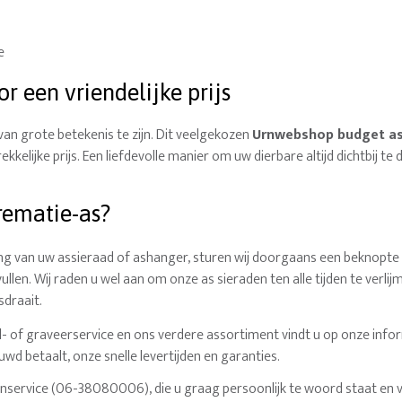
e
r een vriendelijke prijs
van grote betekenis te zijn. Dit veelgekozen
Urnwebshop budget as
trekkelijke prijs. Een liefdevolle manier om uw dierbare altijd dichtbij
rematie-as?
ling van uw assieraad of ashanger, sturen wij doorgaans een beknopte
len. Wij raden u wel aan om onze as sieraden ten alle tijden te verli
sdraait.
vul- of graveerservice en ons verdere assortiment vindt u op onze inf
uwd betaalt, onze snelle levertijden en garanties.
nservice (06-38080006), die u graag persoonlijk te woord staat en v