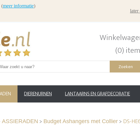
 (
meer informatie
)
late
Winkelwage
(0) ite
Zoeken
RADEN
DIERENURNEN
LANTAARNS EN GRAFDECORATIE
>
>
>
DS-HE6
ASSIERADEN
Budget Ashangers met Collier