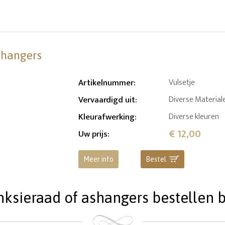
shangers
Artikelnummer
:
Vulsetje
Vervaardigd uit
:
Diverse Material
Kleurafwerking
:
Diverse kleuren
€ 12,00
Uw prijs
:
Meer info
Bestel
ieraad of ashangers bestellen bi