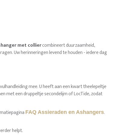
hanger met collier
combineert duurzaamheid,
 te dragen. Uw herinneringen levend te houden - iedere dag
 vulhandleiding mee. U heeft aan een kwart theelepeltje
jmen met een druppeltje secondelijm of LocTide, zodat
ormatiepagina
.
FAQ Assieraden en Ashangers
erder helpt.