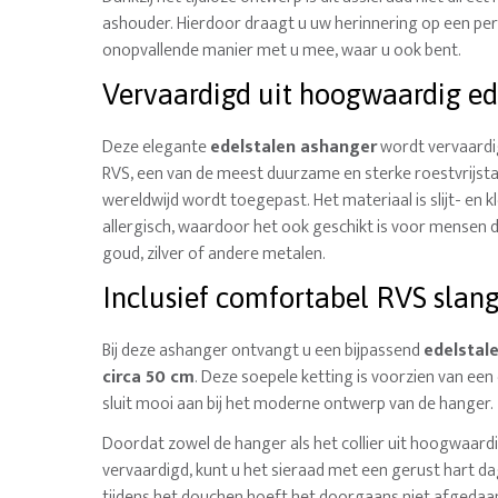
ashouder. Hierdoor draagt u uw herinnering op een per
onopvallende manier met u mee, waar u ook bent.
Vervaardigd uit hoogwaardig ed
Deze elegante
edelstalen ashanger
wordt vervaardi
RVS, een van de meest duurzame en sterke roestvrijsta
wereldwijd wordt toegepast. Het materiaal is slijt- en k
allergisch, waardoor het ook geschikt is voor mensen di
goud, zilver of andere metalen.
Inclusief comfortabel RVS slang
Bij deze ashanger ontvangt u een bijpassend
edelstale
circa 50 cm
. Deze soepele ketting is voorzien van een 
sluit mooi aan bij het moderne ontwerp van de hanger.
Doordat zowel de hanger als het collier uit hoogwaardi
vervaardigd, kunt u het sieraad met een gerust hart dag
tijdens het douchen hoeft het doorgaans niet afgedaa