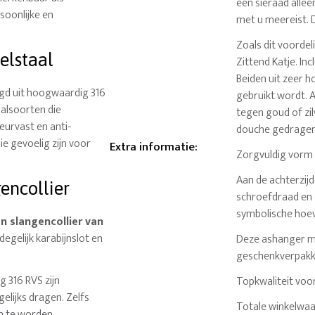
een sieraad allee
soonlijke en
met u meereist. D
Zoals dit voorde
elstaal
Zittend Katje. Inc
Beiden uit zeer h
gd uit hoogwaardig 316
gebruikt wordt. A
alsoorten die
tegen goud of zil
leurvast en anti-
douche gedragen
e gevoelig zijn voor
Extra informatie
:
Zorgvuldig vorm 
Aan de achterzijd
encollier
schroefdraad en e
symbolische hoeve
n slangencollier van
degelijk karabijnslot en
Deze ashanger me
geschenkverpakk
g 316 RVS zijn
Topkwaliteit voor
elijks dragen. Zelfs
Totale winkelwaa
n te worden.