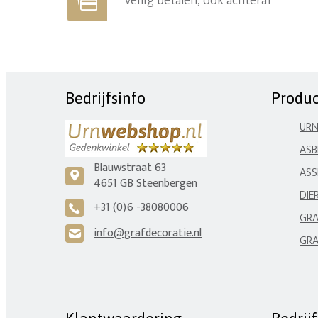
Veilig betalen, ook achteraf
Bedrijfsinfo
Produ
UR
ASB
Blauwstraat 63
ASS
c
4651 GB Steenbergen
DIE
+31 (0)6 -38080006
A
GRA
info@grafdecoratie.nl
H
GRA