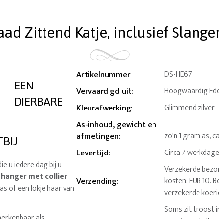
aad Zittend Katje, inclusief Slange
Artikelnummer
:
DS-HE67
EEN
Vervaardigd uit
:
Hoogwaardig Edel
DIERBARE
Kleurafwerking
:
Glimmend zilver
As-inhoud, gewicht en
afmetingen
:
zo'n 1 gram as, c
TBIJ
Levertijd
:
Circa 7 werkdag
ie u iedere dag bij u
Verzekerde bezor
hanger met collier
Verzending
:
kosten: EUR 10. B
as of een lokje haar van
verzekerde koeri
Soms zit troost i
 herkenbaar als