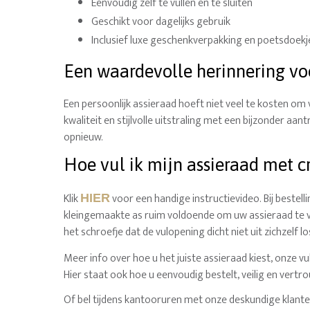
Eenvoudig zelf te vullen en te sluiten
Geschikt voor dagelijks gebruik
Inclusief luxe geschenkverpakking en poetsdoekj
Een waardevolle herinnering voo
Een persoonlijk assieraad hoeft niet veel te kosten om 
kwaliteit en stijlvolle uitstraling met een bijzonder aan
opnieuw.
Hoe vul ik mijn assieraad met c
Klik
voor een handige instructievideo. Bij bestel
HIER
kleingemaakte as ruim voldoende om uw assieraad te vul
het schroefje dat de vulopening dicht niet uit zichzelf lo
Meer info over hoe u het juiste assieraad kiest, onze 
Hier staat ook hoe u eenvoudig bestelt, veilig en vertro
Of bel tijdens kantooruren met onze deskundige klante