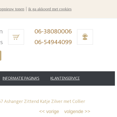
r opnieuw tonen
ik ga akkoord met cookies
n
06-38080006
ms
06-54944099
INFORMATIE PAGINA'S
KLANTENSERVICE
7 Ashanger Zittend Katje Zilver met Collier
<<
vorige
volgende
>>