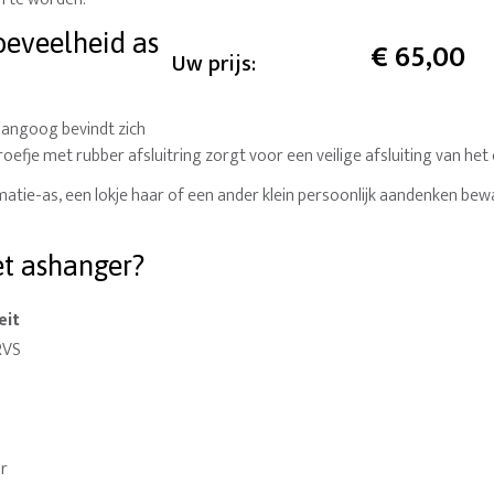
oeveelheid as
€
65,00
Uw prijs:
hangoog bevindt zich
oefje met rubber afsluitring zorgt voor een veilige afsluiting van he
matie-as, een lokje haar of een ander klein persoonlijk aandenken bew
t ashanger?
eit
RVS
ar