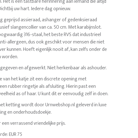
n. Het is een tastbare herinnering aan iemand die altijd
ichtbij uw hart. Iedere dag opnieuw.
lig geprijsd assieraad, ashanger of gedenksieraad
lusief slangencollier van ca. 50 cm. Met karabijnslot.
oogwaardig 316-staal, het beste RVS dat industrieel
nti-allergeen, dus ook geschikt voor mensen die niet
ver kunnen. Hoeft eigenlijk nooit af, kan zelfs onder de
 worden.
gegeven en afgewerkt. Niet herkenbaar als ashouder.
e van het katje zit een discrete opening met
en rubber ringetje als afsluiting. Hierin past een
elheid as of haar. U kunt dit er eenvoudig zelf in doen.
t ketting wordt door Urnwebshop.nl geleverd in luxe
ing en onderhoudsdoekje.
 een verrassend vriendelijke prijs.
rde: EUR 75