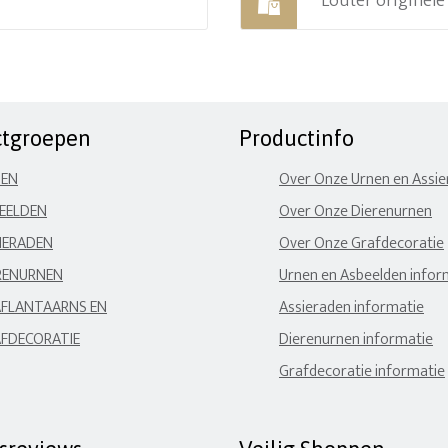
Louter originel
ctgroepen
Productinfo
NEN
Over Onze Urnen en Assi
EELDEN
Over Onze Dierenurnen
IERADEN
Over Onze Grafdecoratie
RENURNEN
Urnen en Asbeelden infor
FLANTAARNS EN
Assieraden informatie
FDECORATIE
Dierenurnen informatie
Grafdecoratie informatie