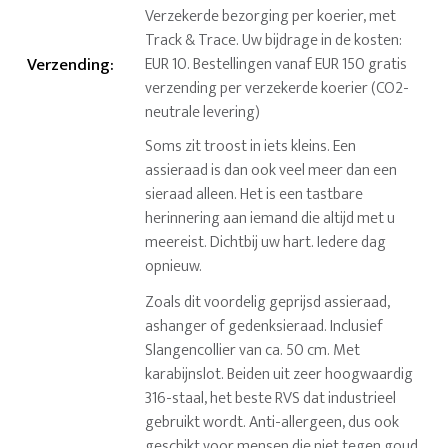
Verzekerde bezorging per koerier, met
Track & Trace. Uw bijdrage in de kosten:
Verzending
:
EUR 10. Bestellingen vanaf EUR 150 gratis
verzending per verzekerde koerier (CO2-
neutrale levering)
Soms zit troost in iets kleins. Een
assieraad is dan ook veel meer dan een
sieraad alleen. Het is een tastbare
herinnering aan iemand die altijd met u
meereist. Dichtbij uw hart. Iedere dag
opnieuw.
Zoals dit voordelig geprijsd assieraad,
ashanger of gedenksieraad. Inclusief
Slangencollier van ca. 50 cm. Met
karabijnslot. Beiden uit zeer hoogwaardig
316-staal, het beste RVS dat industrieel
gebruikt wordt. Anti-allergeen, dus ook
geschikt voor mensen die niet tegen goud