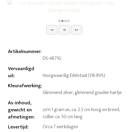
Artikelnummer
:
DS-HE71G
Vervaardigd
uit
:
Hoogwaardig Edelstaal (316 RVS)
Kleurafwerking
:
Glimmend zilver, glimmend gouden hartje
As-inhoud,
gewicht en
zo'n 1 gram as, ca. 2.5 cm hoog en breed,
afmetingen
:
collier ca. 50 cm lang
Levertijd
:
Circa 7 werkdagen