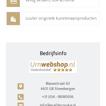
Veilig betalen, ook achteraf
Louter originele kunstenaarsproducten
Bedrijfsinfo
Blauwstraat 63
c
4651 GB Steenbergen
+31 (0)6 -38080006
A
info@grafdecoratie.nl
H