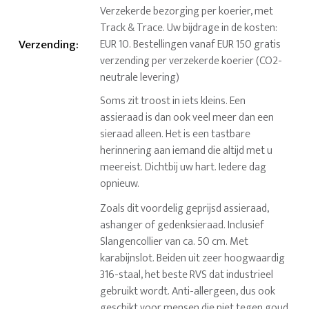
Verzekerde bezorging per koerier, met
Track & Trace. Uw bijdrage in de kosten:
Verzending
:
EUR 10. Bestellingen vanaf EUR 150 gratis
verzending per verzekerde koerier (CO2-
neutrale levering)
Soms zit troost in iets kleins. Een
assieraad is dan ook veel meer dan een
sieraad alleen. Het is een tastbare
herinnering aan iemand die altijd met u
meereist. Dichtbij uw hart. Iedere dag
opnieuw.
Zoals dit voordelig geprijsd assieraad,
ashanger of gedenksieraad. Inclusief
Slangencollier van ca. 50 cm. Met
karabijnslot. Beiden uit zeer hoogwaardig
316-staal, het beste RVS dat industrieel
gebruikt wordt. Anti-allergeen, dus ook
geschikt voor mensen die niet tegen goud