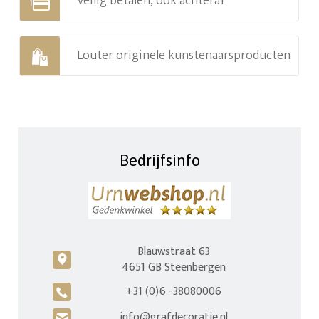
Veilig betalen, ook achteraf
Louter originele kunstenaarsproducten
Bedrijfsinfo
Blauwstraat 63
c
4651 GB Steenbergen
+31 (0)6 -38080006
A
info@grafdecoratie.nl
H