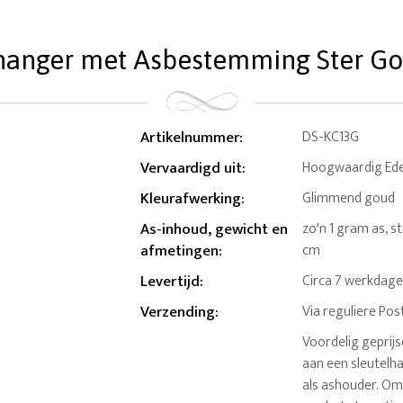
hanger met Asbestemming Ster G
Artikelnummer
:
DS-KC13G
Vervaardigd uit
:
Hoogwaardig Edel
Kleurafwerking
:
Glimmend goud
As-inhoud, gewicht en
zo'n 1 gram as, st
afmetingen
:
cm
Levertijd
:
Circa 7 werkdag
Verzending
:
Via reguliere Pos
Voordelig geprij
aan een sleutelh
als ashouder. Om 