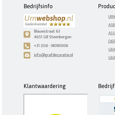
Bedrijfsinfo
Produ
UR
ASB
Blauwstraat 63
ASS
c
4651 GB Steenbergen
DIE
+31 (0)6 -38080006
A
GRA
info@grafdecoratie.nl
H
GRA
Klantwaardering
Bedrij