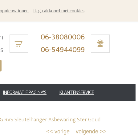
r opnieuw tonen
ik ga akkoord met cookies
n
06-38080006
ms
06-54944099
INFORMATIE PAGINA'S
KLANTENSERVICE
G RVS Sleutelhanger Asbewaring Ster Goud
<<
vorige
volgende
>>