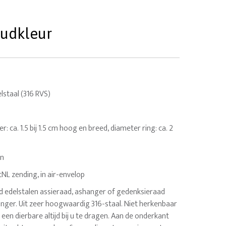
oudkleur
staal (316 RVS)
er: ca. 1.5 bij 1.5 cm hoog en breed, diameter ring: ca. 2
en
tNL zending, in air-envelop
sd edelstalen assieraad, ashanger of gedenksieraad
anger. Uit zeer hoogwaardig 316-staal. Niet herkenbaar
een dierbare altijd bij u te dragen. Aan de onderkant