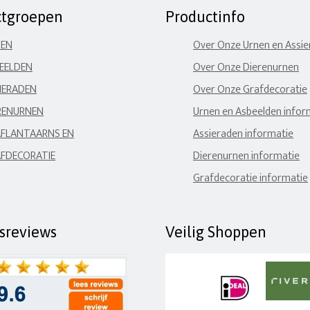
ctgroepen
Productinfo
NEN
Over Onze Urnen en Assi
EELDEN
Over Onze Dierenurnen
IERADEN
Over Onze Grafdecoratie
RENURNEN
Urnen en Asbeelden infor
FLANTAARNS EN
Assieraden informatie
FDECORATIE
Dierenurnen informatie
Grafdecoratie informatie
fsreviews
Veilig Shoppen