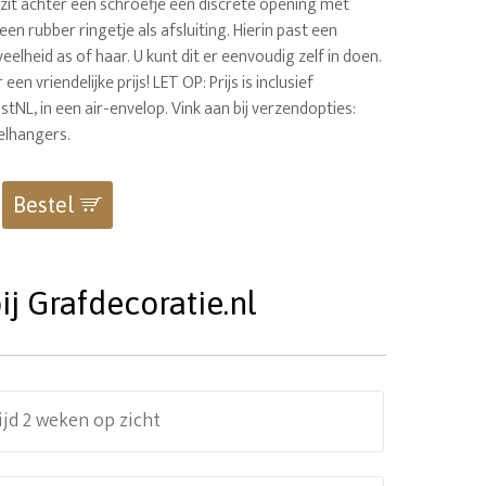
 zit achter een schroefje een discrete opening met
en rubber ringetje als afsluiting. Hierin past een
elheid as of haar. U kunt dit er eenvoudig zelf in doen.
een vriendelijke prijs! LET OP: Prijs is inclusief
stNL, in een air-envelop. Vink aan bij verzendopties:
elhangers.
Bestel
j Grafdecoratie.nl
ijd 2 weken op zicht