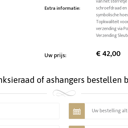
van het sterretje
Extra informatie
:
schroefdraad en e
symbolische hoeve
Topkwaliteit voor 
verzending via Po
Verzending Sleut
€
42,00
Uw prijs:
ieraad of ashangers bestellen bi
Uw bestelling alt