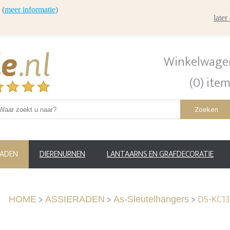
 (
meer informatie
)
late
Winkelwage
(0) ite
Zoeken
RADEN
DIERENURNEN
LANTAARNS EN GRAFDECORATIE
>
>
>
DS-KC13
HOME
ASSIERADEN
As-Sleutelhangers