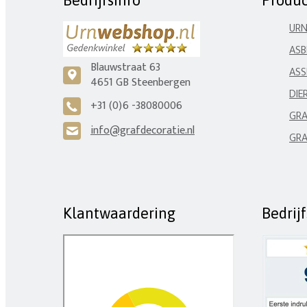
Bedrijfsinfo
Produ
UR
ASB
Blauwstraat 63
ASS
c
4651 GB Steenbergen
DIE
+31 (0)6 -38080006
A
GRA
info@grafdecoratie.nl
H
GRA
Klantwaardering
Bedrij