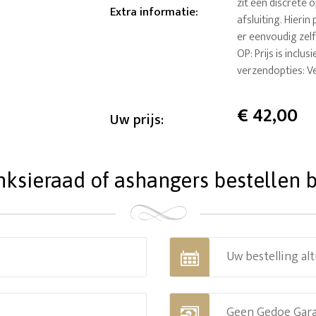
zit een discrete 
Extra informatie
:
afsluiting. Hieri
er eenvoudig zelf 
OP: Prijs is inclu
verzendopties: V
€
42,00
Uw prijs:
ieraad of ashangers bestellen bi
Uw bestelling alt
Geen Gedoe Gar