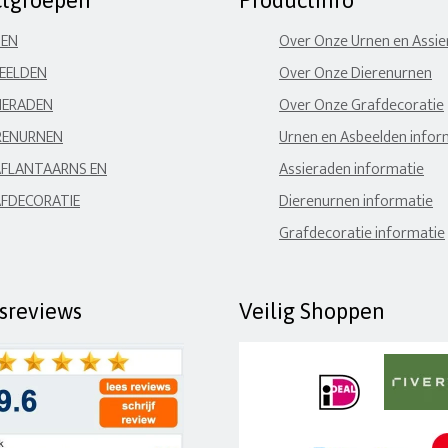
ctgroepen
Productinfo
NEN
Over Onze Urnen en Assi
EELDEN
Over Onze Dierenurnen
IERADEN
Over Onze Grafdecoratie
RENURNEN
Urnen en Asbeelden infor
FLANTAARNS EN
Assieraden informatie
FDECORATIE
Dierenurnen informatie
Grafdecoratie informatie
fsreviews
Veilig Shoppen