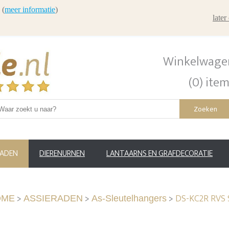
 (
meer informatie
)
late
Winkelwage
(0) ite
Zoeken
RADEN
DIERENURNEN
LANTAARNS EN GRAFDECORATIE
>
>
>
DS-KC2R RVS 
OME
ASSIERADEN
As-Sleutelhangers