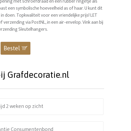
opening met schroefdraad en een rubber ringetje als
n past een symbolische hoeveelheid as of haar. U kunt dit
in doen. Topkwaliteit voor een vriendelijke prijs! LET
sief verzending via PostNL, in een air-envelop. Vink aan bij
erzending Sleutelhangers.
Bestel
j Grafdecoratie.nl
ijd 2 weken op zicht
antie Consumentenbond