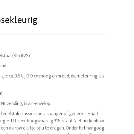
sekleurig
staal (316 RVS)
oud
isje: ca. 3.5 bij 0.9 cm hoog en breed, diameter ring: ca.
en
tNL zending, in air-envelop
sd edelstalen assieraad, ashanger of gedenksieraad
anger. Uit zeer hoogwaardig 316-staal. Niet herkenbaar
een dierbare altijd bij u te dragen. Onder het hangoog