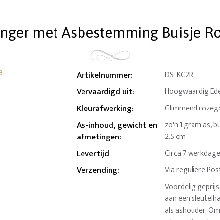
anger met Asbestemming Buisje Ro
Artikelnummer
:
DS-KC2R
Vervaardigd uit
:
Hoogwaardig Edel
Kleurafwerking
:
Glimmend rozeg
As-inhoud, gewicht en
zo'n 1 gram as, bu
afmetingen
:
2.5 cm
Levertijd
:
Circa 7 werkdag
Verzending
:
Via reguliere Pos
Voordelig geprij
aan een sleutelh
als ashouder. Om 