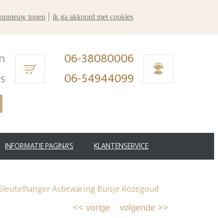
r opnieuw tonen
ik ga akkoord met cookies
n
06-38080006
ms
06-54944099
INFORMATIE PAGINA'S
KLANTENSERVICE
Sleutelhanger Asbewaring Buisje Rozegoud
<<
vorige
volgende
>>