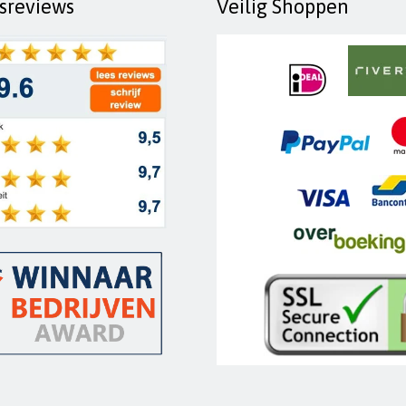
fsreviews
Veilig Shoppen