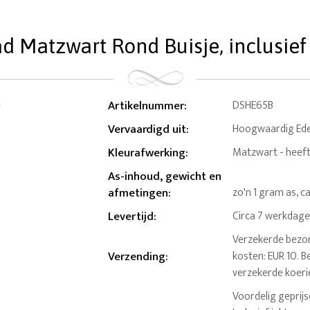
d Matzwart Rond Buisje, inclusief
Artikelnummer
:
DSHE65B
Vervaardigd uit
:
Hoogwaardig Edel
Kleurafwerking
:
Matzwart - heeft s
As-inhoud, gewicht en
afmetingen
:
zo'n 1 gram as, c
Levertijd
:
Circa 7 werkdag
Verzekerde bezor
Verzending
:
kosten: EUR 10. B
verzekerde koeri
Voordelig geprij