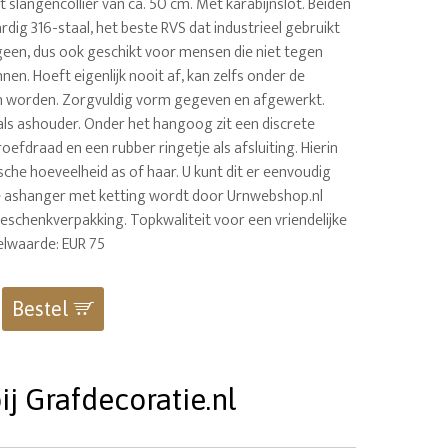
rt slangencollier van ca. 50 cm. Met karabijnslot. Beiden
dig 316-staal, het beste RVS dat industrieel gebruikt
rgeen, dus ook geschikt voor mensen die niet tegen
nnen. Hoeft eigenlijk nooit af, kan zelfs onder de
 worden. Zorgvuldig vorm gegeven en afgewerkt.
als ashouder. Onder het hangoog zit een discrete
efdraad en een rubber ringetje als afsluiting. Hierin
che hoeveelheid as of haar. U kunt dit er eenvoudig
ze ashanger met ketting wordt door Urnwebshop.nl
geschenkverpakking. Topkwaliteit voor een vriendelijke
kelwaarde: EUR 75
Bestel
j Grafdecoratie.nl