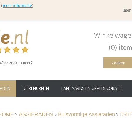
 (
meer informatie
)
late
Winkelwage
(0) ite
Zoeken
RADEN
DIERENURNEN
LANTAARNS EN GRAFDECORATIE
>
>
>
DSHE6
HOME
ASSIERADEN
Buisvormige Assieraden