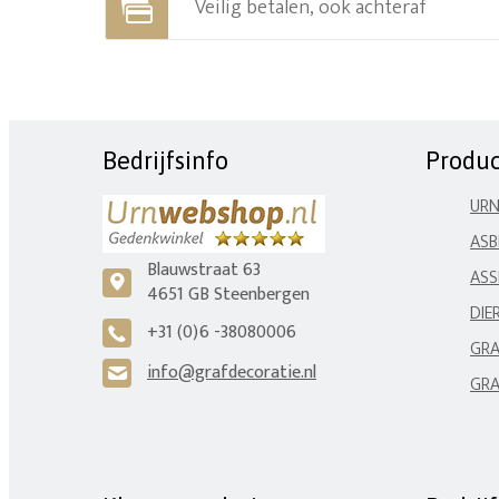
Veilig betalen, ook achteraf
Bedrijfsinfo
Produ
UR
ASB
Blauwstraat 63
ASS
c
4651 GB Steenbergen
DIE
+31 (0)6 -38080006
A
GRA
info@grafdecoratie.nl
H
GRA