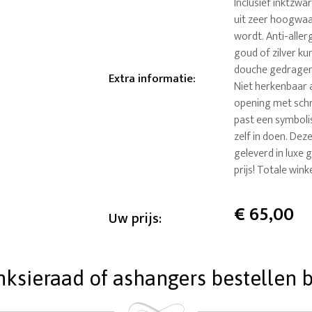
Inclusief inktzwa
uit zeer hoogwaar
wordt. Anti-alle
goud of zilver ku
douche gedragen
Extra informatie
:
Niet herkenbaar 
opening met schro
past een symbolis
zelf in doen. De
geleverd in luxe 
prijs! Totale win
€
65,00
Uw prijs:
ieraad of ashangers bestellen bi