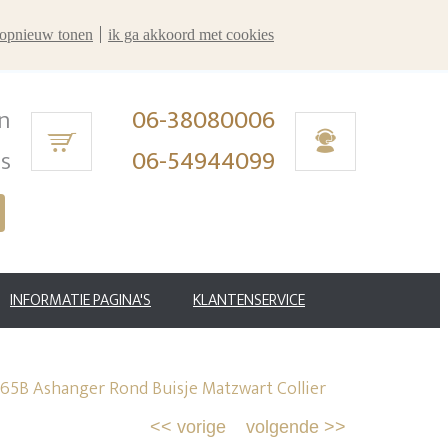
r opnieuw tonen
ik ga akkoord met cookies
n
06-38080006
ms
06-54944099
INFORMATIE PAGINA'S
KLANTENSERVICE
5B Ashanger Rond Buisje Matzwart Collier
<<
vorige
volgende
>>