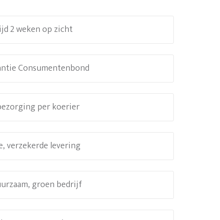
ijd 2 weken op zicht
antie Consumentenbond
 bezorging per koerier
e, verzekerde levering
uurzaam, groen bedrijf