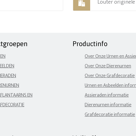
Louter originel
ctgroepen
Productinfo
NEN
Over Onze Urnen en Assi
EELDEN
Over Onze Dierenurnen
IERADEN
Over Onze Grafdecoratie
RENURNEN
Urnen en Asbeelden infor
FLANTAARNS EN
Assieraden informatie
FDECORATIE
Dierenurnen informatie
Grafdecoratie informatie