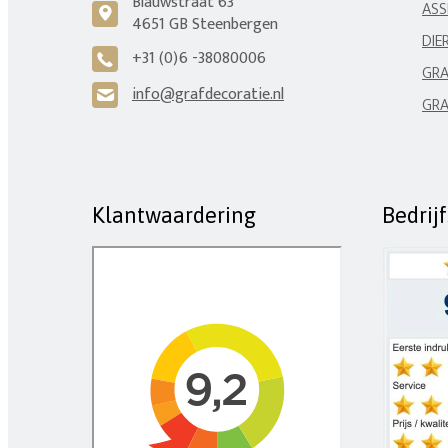
Blauwstraat 63
ASS
c
4651 GB Steenbergen
DIE
+31 (0)6 -38080006
A
GRA
info@grafdecoratie.nl
H
GRA
Klantwaardering
Bedrij