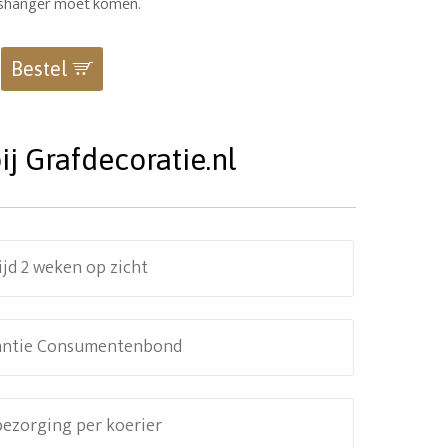
 ashanger moet komen.
Bestel
j Grafdecoratie.nl
ijd 2 weken op zicht
antie Consumentenbond
 bezorging per koerier