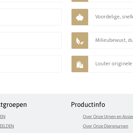
Voordelige, snell
Milieubewust, d
Louter originel
ctgroepen
Productinfo
NEN
Over Onze Urnen en Assi
EELDEN
Over Onze Dierenurnen