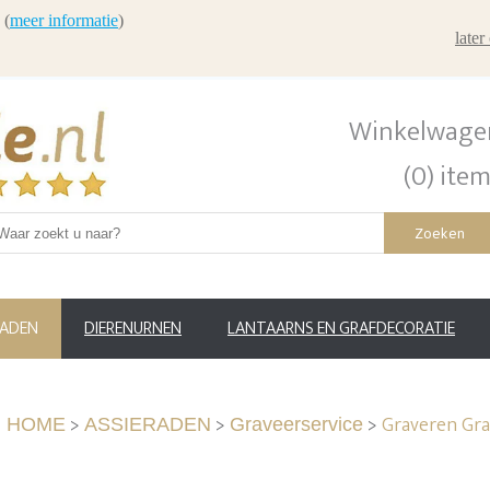
 (
meer informatie
)
late
Winkelwage
(0) ite
Zoeken
RADEN
DIERENURNEN
LANTAARNS EN GRAFDECORATIE
>
>
>
Graveren Grav
HOME
ASSIERADEN
Graveerservice