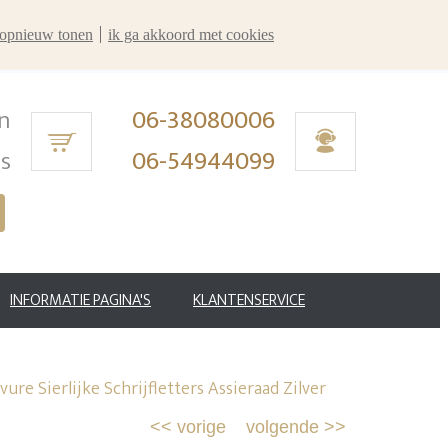
r opnieuw tonen
ik ga akkoord met cookies
n
06-38080006
ms
06-54944099
INFORMATIE PAGINA'S
KLANTENSERVICE
ure Sierlijke Schrijfletters Assieraad Zilver
<<
vorige
volgende
>>