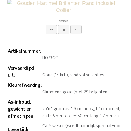
Artikelnummer
:
H073GC
Vervaardigd
uit
:
Goud (14 krt.), rand vol briljantjes
Kleurafwerking
:
Glimmend goud (met 29 briljanten)
As-inhoud,
gewicht en
zo'n 1 gram as, 1.9 cm hoog, 1.7 cm breed,
afmetingen
:
dikte 5 mm, collier 50 cm lang, 1.7 mm dik
Ca. 5 weken (wordt namelijk speciaal voor
Levertijd
: