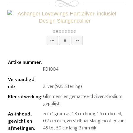
Artikelnummer
:
PD1004
Vervaardigd
uit
:
Zilver (925, Sterling)
Kleurafwerking
:
Glimmend en gematteerd zilver, Rhodium
gepolijst
As-inhoud,
zo'n 1 gram as, 1.8 cm hoog, 1.6 cm breed,
gewicht en
0.7 cm diep, verstelbaar slangencollier van
afmetingen
:
45 tot 50 cm lang, 3 mm dik