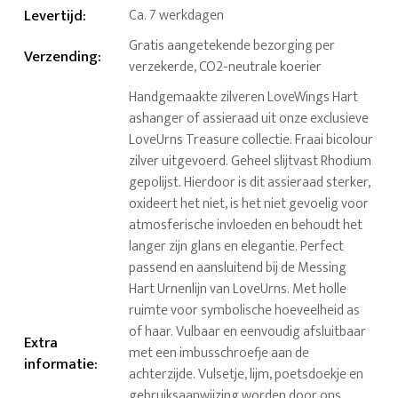
Levertijd
:
Ca. 7 werkdagen
Gratis aangetekende bezorging per
Verzending
:
verzekerde, CO2-neutrale koerier
Handgemaakte zilveren LoveWings Hart
ashanger of assieraad uit onze exclusieve
LoveUrns Treasure collectie. Fraai bicolour
zilver uitgevoerd. Geheel slijtvast Rhodium
gepolijst. Hierdoor is dit assieraad sterker,
oxideert het niet, is het niet gevoelig voor
atmosferische invloeden en behoudt het
langer zijn glans en elegantie. Perfect
passend en aansluitend bij de Messing
Hart Urnenlijn van LoveUrns. Met holle
ruimte voor symbolische hoeveelheid as
of haar. Vulbaar en eenvoudig afsluitbaar
Extra
met een imbusschroefje aan de
informatie
:
achterzijde. Vulsetje, lijm, poetsdoekje en
gebruiksaanwijzing worden door ons