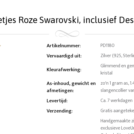
jes Roze Swarovski, inclusief Des
Artikelnummer
:
PD1180
Vervaardigd uit
:
Zilver (925, Sterl
Glimmend en gema
Kleurafwerking
:
kristal
As-inhoud, gewicht en
zo'n 1 gram as, 1
afmetingen
:
slangencollier va
Levertijd
:
Ca. 7 werkdagen
Verzending
:
Gratis aangeteke
Handgemaakte zil
exclusieve LoveUr