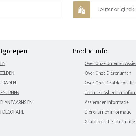
Louter originel
ctgroepen
Productinfo
NEN
Over Onze Urnen en Assi
EELDEN
Over Onze Dierenurnen
IERADEN
Over Onze Grafdecoratie
RENURNEN
Urnen en Asbeelden infor
FLANTAARNS EN
Assieraden informatie
FDECORATIE
Dierenurnen informatie
Grafdecoratie informatie