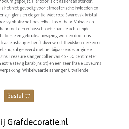
hodium gepolijst. Hierdoor is dit assieraad sterker,
, is het niet gevoelig voor atmosferische invloeden en
r zijn glans en elegantie. Met roze Swarovski kristal
oor symbolische hoeveelheid as of haar. Vulbaar en
tbaar met een imbusschroefje aan de achterzijde.
poetsdoekje en gebruiksaanwijzing worden door ons
e fraaie ashanger heeft diverse echtheidskenmerken en
bshop.nl geleverd met het bijpassende, originele
Urns Treasure slangencollier van 45 - 50 centimeter
 extra stevig karabijnslot) en een zeer fraaie LoveUrns
verpakking. Winkelwaarde ashanger Uitvallende
Bestel
j Grafdecoratie.nl