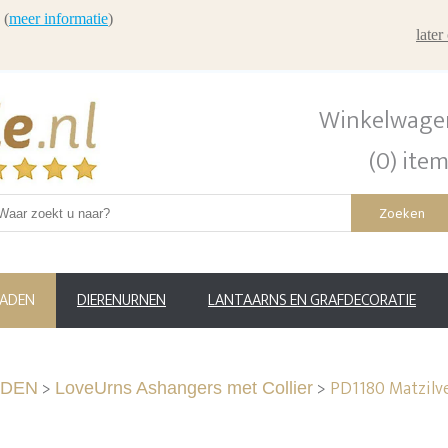
 (
meer informatie
)
late
Winkelwage
(0) ite
Zoeken
RADEN
DIERENURNEN
LANTAARNS EN GRAFDECORATIE
>
>
PD1180 Matzilv
ADEN
LoveUrns Ashangers met Collier