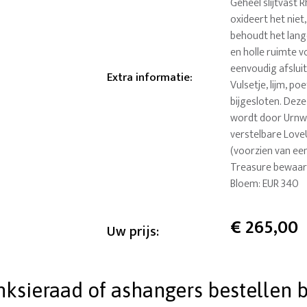
Geheel slijtvast R
oxideert het niet
behoudt het lange
en holle ruimte v
eenvoudig afslui
Extra informatie
:
Vulsetje, lijm, 
bijgesloten. Dez
wordt door Urnwe
verstelbare Love
(voorzien van een
Treasure bewaar
Bloem: EUR 340
€
265,00
Uw prijs:
ieraad of ashangers bestellen bi