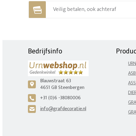
Veilig betalen, ook achteraf
Bedrijfsinfo
Produ
UR
ASB
Blauwstraat 63
ASS
c
4651 GB Steenbergen
DIE
+31 (0)6 -38080006
A
GRA
info@grafdecoratie.nl
H
GRA