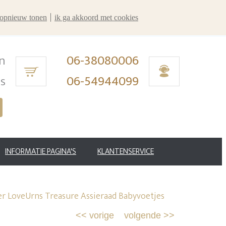
r opnieuw tonen
ik ga akkoord met cookies
n
06-38080006
ms
06-54944099
INFORMATIE PAGINA'S
KLANTENSERVICE
er LoveUrns Treasure Assieraad Babyvoetjes
<<
vorige
volgende
>>