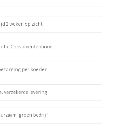
ijd 2 weken op zicht
antie Consumentenbond
 bezorging per koerier
e, verzekerde levering
uurzaam, groen bedrijf