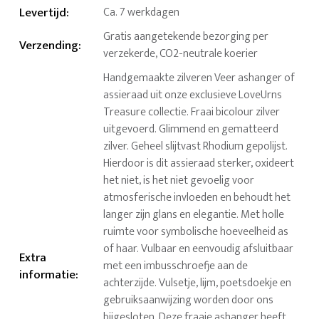
Levertijd
:
Ca. 7 werkdagen
Gratis aangetekende bezorging per
Verzending
:
verzekerde, CO2-neutrale koerier
Handgemaakte zilveren Veer ashanger of
assieraad uit onze exclusieve LoveUrns
Treasure collectie. Fraai bicolour zilver
uitgevoerd. Glimmend en gematteerd
zilver. Geheel slijtvast Rhodium gepolijst.
Hierdoor is dit assieraad sterker, oxideert
het niet, is het niet gevoelig voor
atmosferische invloeden en behoudt het
langer zijn glans en elegantie. Met holle
ruimte voor symbolische hoeveelheid as
of haar. Vulbaar en eenvoudig afsluitbaar
Extra
met een imbusschroefje aan de
informatie
:
achterzijde. Vulsetje, lijm, poetsdoekje en
gebruiksaanwijzing worden door ons
bijgesloten. Deze fraaie ashanger heeft