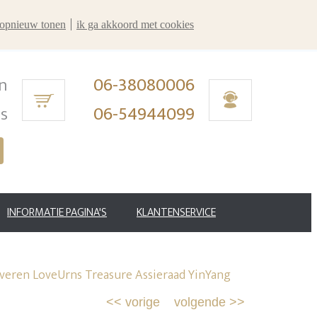
r opnieuw tonen
ik ga akkoord met cookies
n
06-38080006
ms
06-54944099
INFORMATIE PAGINA'S
KLANTENSERVICE
lveren LoveUrns Treasure Assieraad YinYang
<<
vorige
volgende
>>