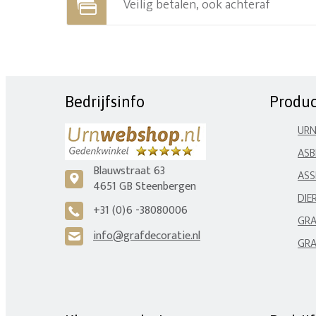
Veilig betalen, ook achteraf
Bedrijfsinfo
Produ
UR
ASB
Blauwstraat 63
ASS
c
4651 GB Steenbergen
DIE
+31 (0)6 -38080006
A
GRA
info@grafdecoratie.nl
H
GRA