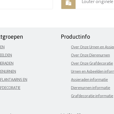
Louter originel
ctgroepen
Productinfo
NEN
Over Onze Urnen en Assi
EELDEN
Over Onze Dierenurnen
IERADEN
Over Onze Grafdecoratie
RENURNEN
Urnen en Asbeelden infor
FLANTAARNS EN
Assieraden informatie
FDECORATIE
Dierenurnen informatie
Grafdecoratie informatie