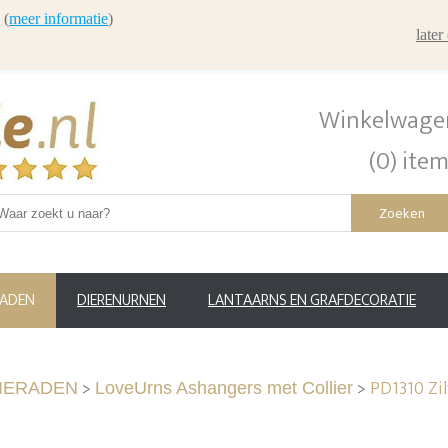
 (
meer informatie
)
late
Winkelwage
(0) ite
Zoeken
RADEN
DIERENURNEN
LANTAARNS EN GRAFDECORATIE
>
>
PD1310 Zi
IERADEN
LoveUrns Ashangers met Collier