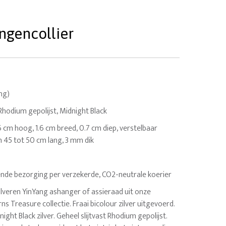
angencollier
ing)
Rhodium gepolijst, Midnight Black
.6 cm hoog, 1.6 cm breed, 0.7 cm diep, verstelbaar
n 45 tot 50 cm lang, 3 mm dik
nde bezorging per verzekerde, CO2-neutrale koerier
veren YinYang ashanger of assieraad uit onze
ns Treasure collectie. Fraai bicolour zilver uitgevoerd.
ght Black zilver. Geheel slijtvast Rhodium gepolijst.