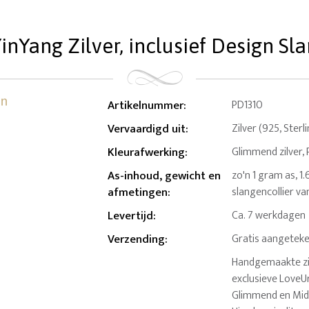
nYang Zilver, inclusief Design Sl
Artikelnummer
:
PD1310
Vervaardigd uit
:
Zilver (925, Sterl
Kleurafwerking
:
Glimmend zilver, 
As-inhoud, gewicht en
zo'n 1 gram as, 1
afmetingen
:
slangencollier va
Levertijd
:
Ca. 7 werkdagen
Verzending
:
Gratis aangeteke
Handgemaakte zil
exclusieve LoveUr
Glimmend en Midni