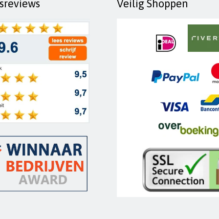
fsreviews
Veilig Shoppen