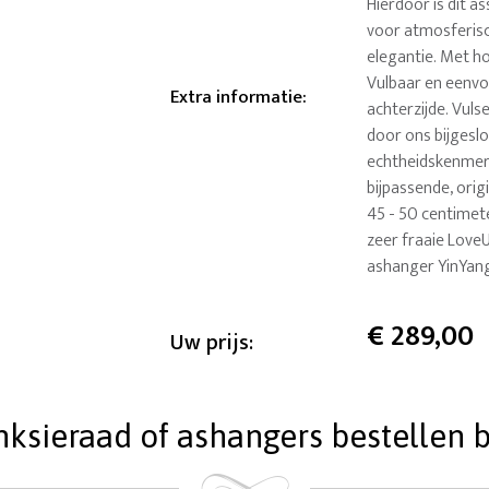
Hierdoor is dit as
voor atmosferisc
elegantie. Met ho
Vulbaar en eenvo
Extra informatie
:
achterzijde. Vuls
door ons bijgesl
echtheidskenmer
bijpassende, orig
45 - 50 centimete
zeer fraaie Love
ashanger YinYang
€
289,00
Uw prijs:
ieraad of ashangers bestellen bi