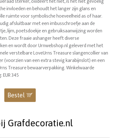
sieraad sterker, oxideert het niet, is het niet gevoelig
he invloeden en behoudt het langer zijn glans en
lle ruimte voor symbolische hoeveelheid as of haar.
udig afsluitbaar met een imbusschroefje aan de
etje, lijm, poetsdoekje en gebruiksaanwijzing worden
oten. Deze fraaie ashanger heeft diverse
ken en wordt door Urnwebshop.nl geleverd met het
inele verstelbare LoveUrns Treasure slangencollier van
r (voorzien van een extra stevig karabijnslot) en een
Urns Treasure bewaarverpakking. Winkelwaarde
: EUR 345
Bestel
j Grafdecoratie.nl