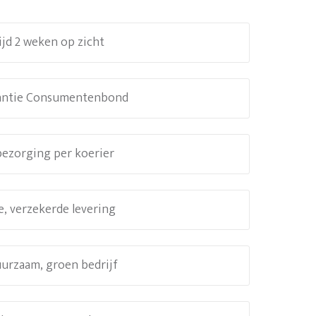
ijd 2 weken op zicht
antie Consumentenbond
 bezorging per koerier
e, verzekerde levering
uurzaam, groen bedrijf