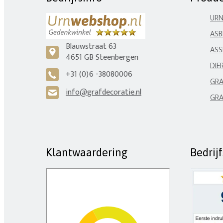
UR
ASB
Blauwstraat 63
ASS
c
4651 GB Steenbergen
DIE
+31 (0)6 -38080006
A
GRA
info@grafdecoratie.nl
H
GRA
Klantwaardering
Bedrij