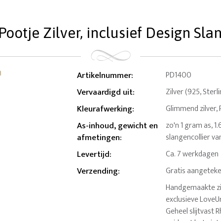
ootje Zilver, inclusief Design Sla
Artikelnummer
:
PD1400
Vervaardigd uit
:
Zilver (925, Sterl
Kleurafwerking
:
Glimmend zilver,
As-inhoud, gewicht en
zo'n 1 gram as, 1
afmetingen
:
slangencollier va
Levertijd
:
Ca. 7 werkdagen
Verzending
:
Gratis aangeteke
Handgemaakte zil
exclusieve LoveUr
Geheel slijtvast R