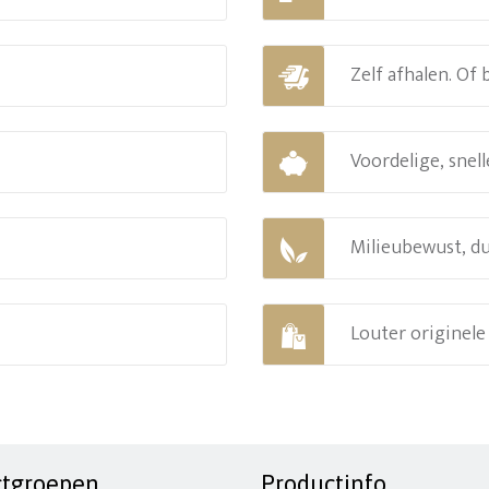
Zelf afhalen. Of
Voordelige, snell
Milieubewust, d
Louter originel
ctgroepen
Productinfo