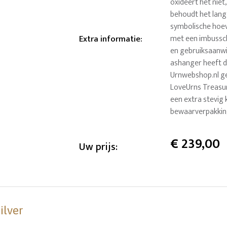
oxideert het niet
behoudt het lange
symbolische hoev
Extra informatie
:
met een imbusschr
en gebruiksaanwi
ashanger heeft 
Urnwebshop.nl ge
LoveUrns Treasur
een extra stevig 
bewaarverpakkin
€
239,00
Uw prijs:
ilver