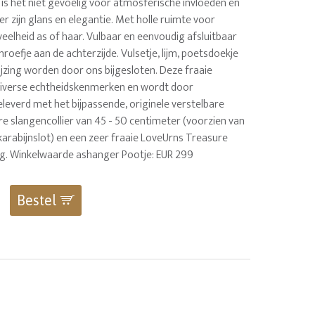
, is het niet gevoelig voor atmosferische invloeden en
r zijn glans en elegantie. Met holle ruimte voor
eelheid as of haar. Vulbaar en eenvoudig afsluitbaar
oefje aan de achterzijde. Vulsetje, lijm, poetsdoekje
jzing worden door ons bijgesloten. Deze fraaie
diverse echtheidskenmerken en wordt door
leverd met het bijpassende, originele verstelbare
e slangencollier van 45 - 50 centimeter (voorzien van
karabijnslot) en een zeer fraaie LoveUrns Treasure
g. Winkelwaarde ashanger Pootje: EUR 299
Bestel