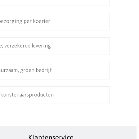
 bezorging per koerier
e, verzekerde levering
uurzaam, groen bedrijf
e kunstenaarsproducten
Klantenservice