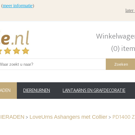
 (
meer informatie
)
late
Winkelwage
(0) ite
Zoeken
RADEN
DIERENURNEN
LANTAARNS EN GRAFDECORATIE
>
>
PD1400 Zi
IERADEN
LoveUrns Ashangers met Collier