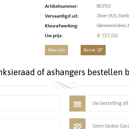
Artikelnummer
:
BD2102
Vervaardigd uit
:
Zilver (925, Sterl
Kleurafwerking
:
Glimmend zilver,
€ 157,00
Uw prijs
:
Meer info
Bestel
ieraad of ashangers bestellen bi
Uw bestelling alt
Geen Gedoe Gar