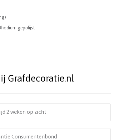
ing)
 Rhodium gepolijst
j Grafdecoratie.nl
ijd 2 weken op zicht
antie Consumentenbond