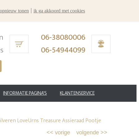
r opnieuw tonen
ik ga akkoord met cookies
n
06-38080006
ms
06-54944099
INFORMATIE PAGINA'S
KLANTENSERVICE
lveren LoveUrns Treasure Assieraad Pootje
<<
vorige
volgende
>>