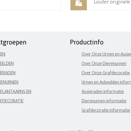
Louter originel
ctgroepen
Productinfo
NEN
Over Onze Urnen en Assi
EELDEN
Over Onze Dierenurnen
IERADEN
Over Onze Grafdecoratie
RENURNEN
Urnen en Asbeelden infor
FLANTAARNS EN
Assieraden informatie
FDECORATIE
Dierenurnen informatie
Grafdecoratie informatie