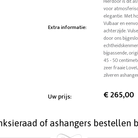
Hierdoor is dit as
voor atmosferisc
elegantie. Met ho
Vulbaar en eenvo
Extra informatie
:
achterzijde. Vuls
door ons bijgesl
echtheidskenmer
bijpassende, orig
45 - 50 centimete
zeer fraaie Love
zilveren ashange
€
265,00
Uw prijs:
ieraad of ashangers bestellen bi