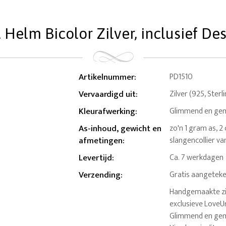
Helm Bicolor Zilver, inclusief De
Artikelnummer
:
PD1510
Vervaardigd uit
:
Zilver (925, Sterl
Kleurafwerking
:
Glimmend en gema
As-inhoud, gewicht en
zo'n 1 gram as, 2
afmetingen
:
slangencollier va
Levertijd
:
Ca. 7 werkdagen
Verzending
:
Gratis aangeteke
Handgemaakte zil
exclusieve LoveUr
Glimmend en gemat