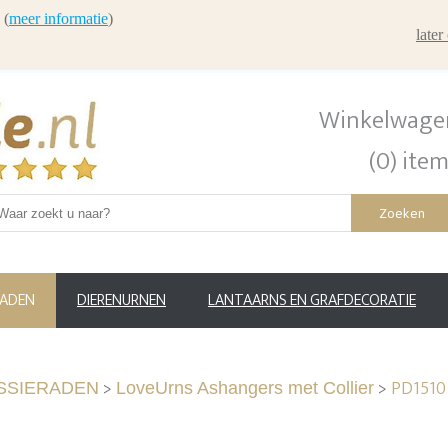
 (
meer informatie
)
late
Winkelwage
(0) ite
Zoeken
RADEN
DIERENURNEN
LANTAARNS EN GRAFDECORATIE
>
>
PD1510 
SSIERADEN
LoveUrns Ashangers met Collier