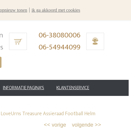
r opnieuw tonen
ik ga akkoord met cookies
n
06-38080006
ms
06-54944099
INFORMATIE PAGINA'S
KLANTENSERVICE
LoveUrns Treasure Assieraad Football Helm
<<
vorige
volgende
>>