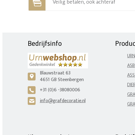
Veilig betalen, ook achteraf
Bedrijfsinfo
Produ
UR
ASB
Blauwstraat 63
ASS
c
4651 GB Steenbergen
DIE
+31 (0)6 -38080006
A
GRA
info@grafdecoratie.nl
H
GRA