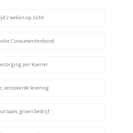
ijd 2 weken op zicht
antie Consumentenbond
 bezorging per koerier
e, verzekerde levering
uurzaam, groen bedrijf