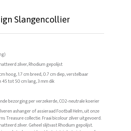
sign Slangencollier
ing)
tteerd zilver, Rhodium gepolijst
 cm hoog, 1.7 cm breed, 0.7 cm diep, verstelbaar
n 45 tot 50 cm lang, 3 mm dik
nde bezorging per verzekerde, CO2-neutrale koerier
veren ashanger of assieraad Football Helm, uit onze
ns Treasure collectie. Fraai bicolour zilver uitgevoerd.
teerd zilver. Geheel slijtvast Rhodium gepolijst.