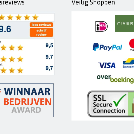
fsreviews
Veilig Shoppen