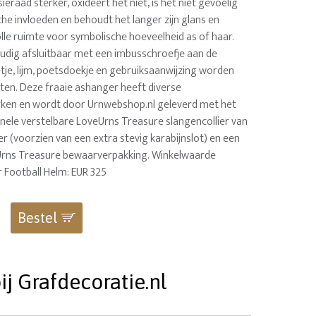
sieraad sterker, oxideert het niet, is het niet gevoelig
he invloeden en behoudt het langer zijn glans en
lle ruimte voor symbolische hoeveelheid as of haar.
udig afsluitbaar met een imbusschroefje aan de
etje, lijm, poetsdoekje en gebruiksaanwijzing worden
oten. Deze fraaie ashanger heeft diverse
ken en wordt door Urnwebshop.nl geleverd met het
inele verstelbare LoveUrns Treasure slangencollier van
r (voorzien van een extra stevig karabijnslot) en een
Urns Treasure bewaarverpakking. Winkelwaarde
r Football Helm: EUR 325
Bestel
j Grafdecoratie.nl