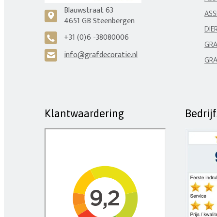
Blauwstraat 63
ASS
c
4651 GB Steenbergen
DIE
+31 (0)6 -38080006
A
GRA
info@grafdecoratie.nl
H
GRA
Klantwaardering
Bedrij