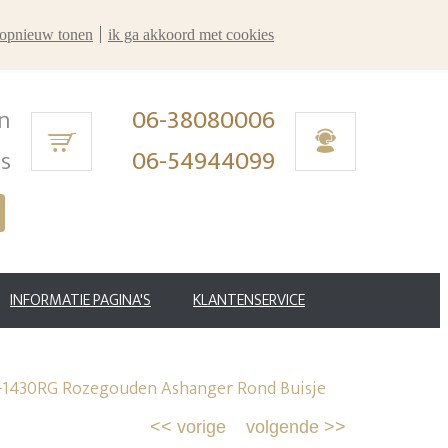
r opnieuw tonen
ik ga akkoord met cookies
n
06-38080006
ms
06-54944099
INFORMATIE PAGINA'S
KLANTENSERVICE
1430RG Rozegouden Ashanger Rond Buisje
<<
vorige
volgende
>>