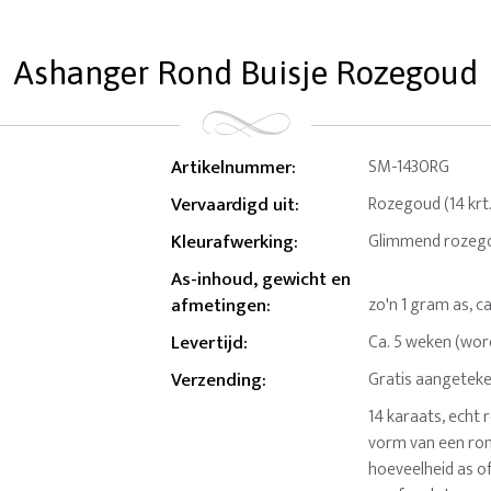
Ashanger Rond Buisje Rozegoud
Artikelnummer
:
SM-1430RG
Vervaardigd uit
:
Rozegoud (14 krt.
Kleurafwerking
:
Glimmend rozeg
As-inhoud, gewicht en
afmetingen
:
zo'n 1 gram as, ca
Levertijd
:
Ca. 5 weken (wor
Verzending
:
Gratis aangeteke
14 karaats, echt
vorm van een ron
hoeveelheid as o