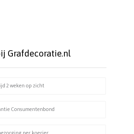
j Grafdecoratie.nl
ijd 2 weken op zicht
antie Consumentenbond
 bezorging per koerier