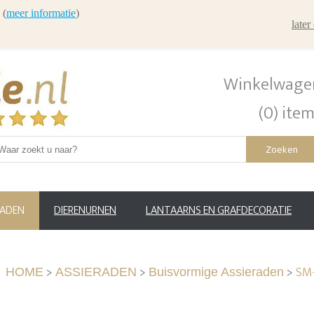
 (
meer informatie
)
late
Winkelwage
(0) ite
Zoeken
RADEN
DIERENURNEN
LANTAARNS EN GRAFDECORATIE
>
>
>
SM-
HOME
ASSIERADEN
Buisvormige Assieraden