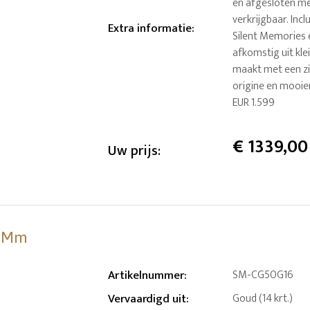
en afgesloten met
verkrijgbaar. Inc
Extra informatie
:
Silent Memories 
afkomstig uit kle
maakt met een zi
origine en mooie
EUR 1.599
€
1339,00
Uw prijs:
6 Mm
Artikelnummer
:
SM-CG50G16
Vervaardigd uit
:
Goud (14 krt.)