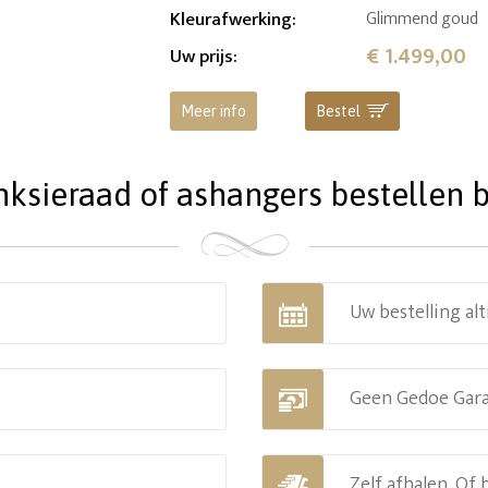
Kleurafwerking
:
Glimmend goud
€ 1.499,00
Uw prijs
:
Meer info
Bestel
ieraad of ashangers bestellen bi
Uw bestelling alt
Geen Gedoe Gar
Zelf afhalen. Of