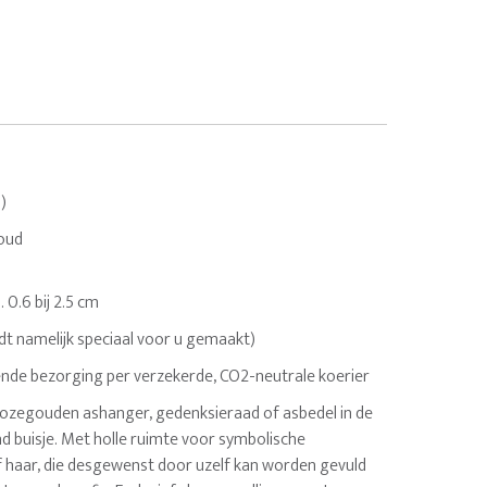
)
oud
. 0.6 bij 2.5 cm
dt namelijk speciaal voor u gemaakt)
nde bezorging per verzekerde, CO2-neutrale koerier
 rozegouden ashanger, gedenksieraad of asbedel in de
d buisje. Met holle ruimte voor symbolische
f haar, die desgewenst door uzelf kan worden gevuld