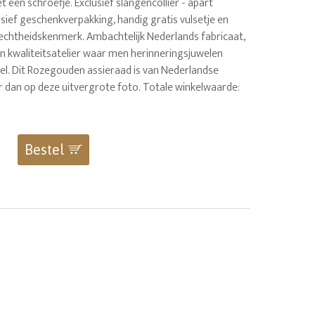
 een schroefje. Exclusief slangencollier - apart
lusief geschenkverpakking, handig gratis vulsetje en
echtheidskenmerk. Ambachtelijk Nederlands fabricaat,
in kwaliteitsatelier waar men herinneringsjuwelen
el. Dit Rozegouden assieraad is van Nederlandse
r dan op deze uitvergrote foto. Totale winkelwaarde:
Bestel