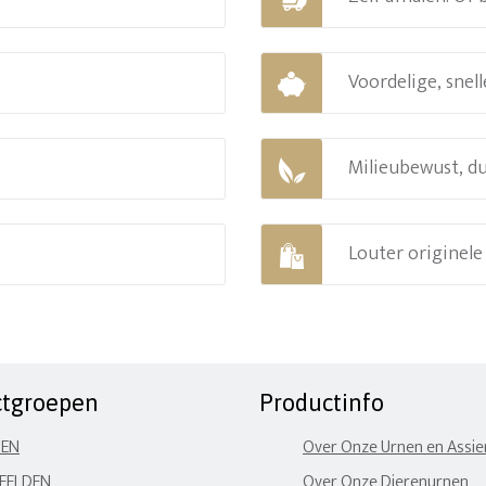
Voordelige, snell
Milieubewust, d
Louter originel
ctgroepen
Productinfo
NEN
Over Onze Urnen en Assi
EELDEN
Over Onze Dierenurnen