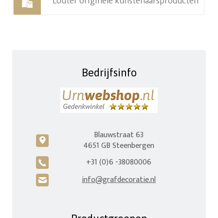
Louter originele kunstenaarsproducten
Bedrijfsinfo
Blauwstraat 63
c
4651 GB Steenbergen
+31 (0)6 -38080006
A
info@grafdecoratie.nl
H