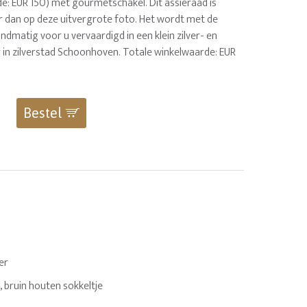
e: EUR 150) met gourmetschakel. Dit assieraad is
 dan op deze uitvergrote foto. Het wordt met de
dmatig voor u vervaardigd in een klein zilver- en
 in zilverstad Schoonhoven. Totale winkelwaarde: EUR
Bestel
ver
 bruin houten sokkeltje