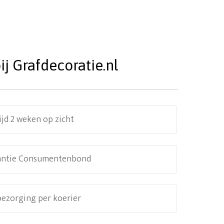
j Grafdecoratie.nl
ijd 2 weken op zicht
antie Consumentenbond
 bezorging per koerier