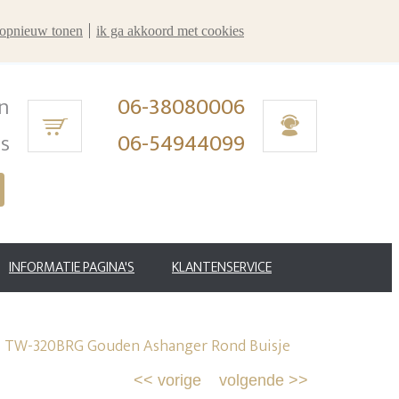
r opnieuw tonen
ik ga akkoord met cookies
n
06-38080006
ms
06-54944099
INFORMATIE PAGINA'S
KLANTENSERVICE
>
TW-320BRG Gouden Ashanger Rond Buisje
<<
vorige
volgende
>>