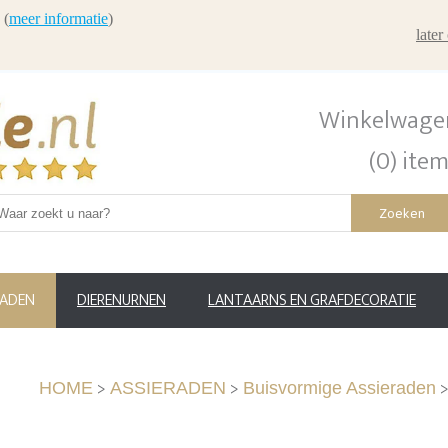
 (
meer informatie
)
late
Winkelwage
(0) ite
Zoeken
RADEN
DIERENURNEN
LANTAARNS EN GRAFDECORATIE
>
>
HOME
ASSIERADEN
Buisvormige Assieraden