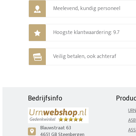
Meelevend, kundig personeel
Hoogste klantwaardering: 9.7
Veilig betalen, ook achteraf
Bedrijfsinfo
Produ
UR
ASB
Blauwstraat 63
ASS
c
4651 GB Steenbergen