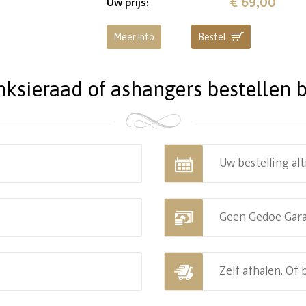
€ 69,00
Uw prijs
:
Meer info
Bestel
ieraad of ashangers bestellen bi
Uw bestelling alt
Geen Gedoe Gar
Zelf afhalen. Of