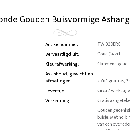
onde Gouden Buisvormige Ashang
Artikelnummer
:
TW-320BRG
Vervaardigd uit
:
Goud (14 krt.)
Kleurafwerking
:
Glimmend goud
As-inhoud, gewicht en
afmetingen
:
zo'n 1 gram as, 
Levertijd
:
Circa 7 werkdag
Verzending
:
Gratis aangeteke
Gouden gedenksi
buisje. Met hol 
van een overleden 