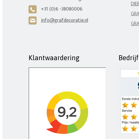
DIE
+31 (0)6 -38080006
A
GRA
info@grafdecoratie.nl
H
GRA
Klantwaardering
Bedrij