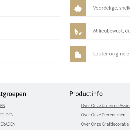
Voordelige, snell
Milieubewust, d
Louter originel
ctgroepen
Productinfo
NEN
Over Onze Urnen en Assi
EELDEN
Over Onze Dierenurnen
IERADEN
Over Onze Grafdecoratie