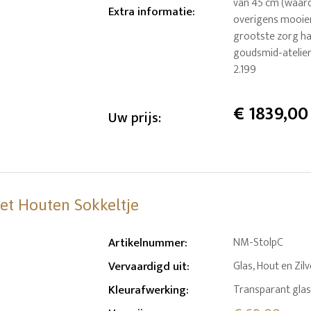
van 45 cm (waard
Extra informatie
:
overigens mooier
grootste zorg han
goudsmid-atelier
2.199
€
1839,00
Uw prijs:
met Houten Sokkeltje
Artikelnummer
:
NM-StolpC
Vervaardigd uit
:
Glas, Hout en Zil
Kleurafwerking
:
Transparant glas,