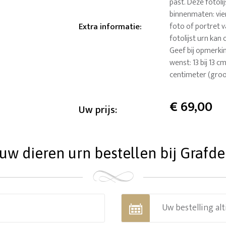
past. Deze fotolij
binnenmaten: vie
Extra informatie
:
foto of portret v
fotolijst urn ka
Geef bij opmerki
wenst: 13 bij 13 cm
centimeter (groo
€
69,00
Uw prijs:
w dieren urn bestellen bij Grafdec
Uw bestelling alt