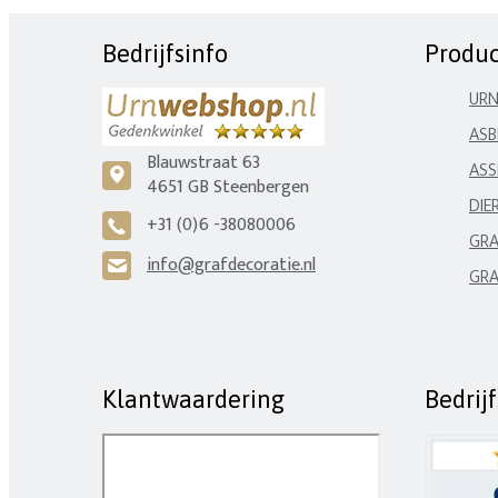
Bedrijfsinfo
Produ
UR
ASB
Blauwstraat 63
ASS
c
4651 GB Steenbergen
DIE
+31 (0)6 -38080006
A
GRA
info@grafdecoratie.nl
H
GRA
Klantwaardering
Bedrij