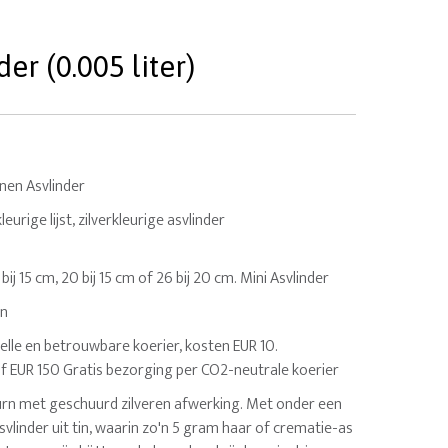
er (0.005 liter)
nnen Asvlinder
eurige lijst, zilverkleurige asvlinder
5 bij 15 cm, 20 bij 15 cm of 26 bij 20 cm. Mini Asvlinder
en
elle en betrouwbare koerier, kosten EUR 10.
af EUR 150 Gratis bezorging per CO2-neutrale koerier
 urn met geschuurd zilveren afwerking. Met onder een
linder uit tin, waarin zo'n 5 gram haar of crematie-as