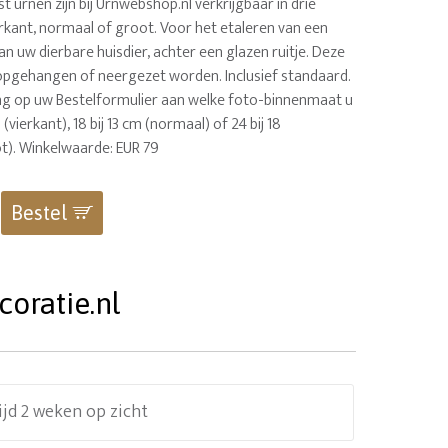
st urnen zijn bij Urnwebshop.nl verkrijgbaar in drie
rkant, normaal of groot. Voor het etaleren van een
an uw dierbare huisdier, achter een glazen ruitje. Deze
n opgehangen of neergezet worden. Inclusief standaard.
ng op uw Bestelformulier aan welke foto-binnenmaat u
 (vierkant), 18 bij 13 cm (normaal) of 24 bij 18
t). Winkelwaarde: EUR 79
Bestel
oratie.nl
ijd 2 weken op zicht