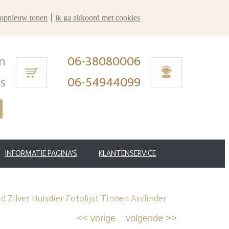
r opnieuw tonen
ik ga akkoord met cookies
n
06-38080006
ms
06-54944099
INFORMATIE PAGINA'S
KLANTENSERVICE
Zilver Huisdier Fotolijst Tinnen Asvlinder
<<
vorige
volgende
>>