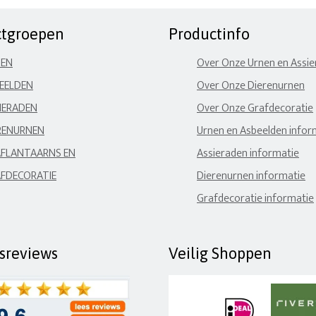
ctgroepen
Productinfo
NEN
Over Onze Urnen en Assi
EELDEN
Over Onze Dierenurnen
IERADEN
Over Onze Grafdecoratie
RENURNEN
Urnen en Asbeelden infor
FLANTAARNS EN
Assieraden informatie
FDECORATIE
Dierenurnen informatie
Grafdecoratie informatie
fsreviews
Veilig Shoppen