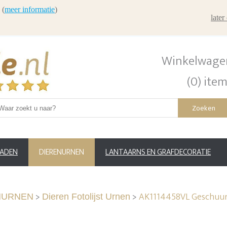
 (
meer informatie
)
late
Winkelwage
(0) ite
Zoeken
RADEN
DIERENURNEN
LANTAARNS EN GRAFDECORATIE
>
>
AK1114458VL Geschuurd 
NURNEN
Dieren Fotolijst Urnen