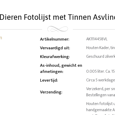
Dieren Fotolijst met Tinnen Asvlind
Artikelnummer
:
AK1114458VL
Vervaardigd uit
:
Houten Kader, ti
Kleurafwerking
:
Geschuurd zilverkl
As-inhoud, gewicht en
afmetingen
:
0.005 liter. Ca. 1
Levertijd
:
Circa 5 werkdag
Verzekerd, per sn
Verzending
:
Bestellingen van
Houten fotolijst
handgemaakte Asv