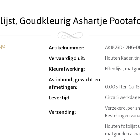
lijst, Goudkleurig Ashartje Pootafdr
Artikelnummer
:
AK1823D-12HG-D
Vervaardigd uit
:
Houten Kader, ti
Kleurafwerking
:
Effen lijst, matg
As-inhoud, gewicht en
afmetingen
:
0.005 liter. Ca. 1
Levertijd
:
Circa 5 werkdag
Verzekerd, per sn
Verzending
:
Bestellingen van
Houten fotolijst
matgouden ashart