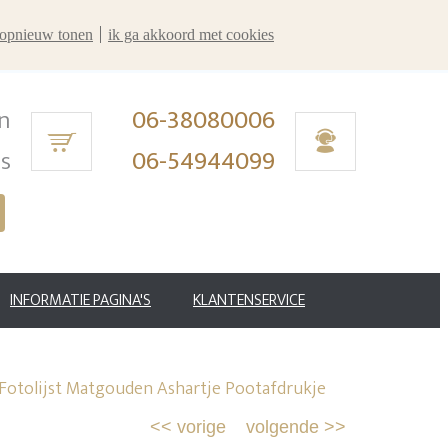
r opnieuw tonen
ik ga akkoord met cookies
n
06-38080006
ms
06-54944099
INFORMATIE PAGINA'S
KLANTENSERVICE
Fotolijst Matgouden Ashartje Pootafdrukje
<<
vorige
volgende
>>