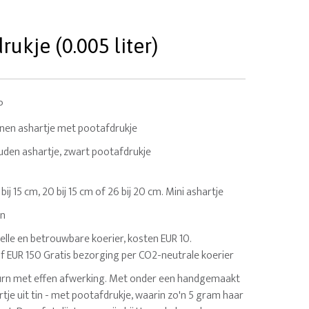
ukje (0.005 liter)
P
nnen ashartje met pootafdrukje
ouden ashartje, zwart pootafdrukje
5 bij 15 cm, 20 bij 15 cm of 26 bij 20 cm. Mini ashartje
en
elle en betrouwbare koerier, kosten EUR 10.
af EUR 150 Gratis bezorging per CO2-neutrale koerier
 urn met effen afwerking. Met onder een handgemaakt
je uit tin - met pootafdrukje, waarin zo'n 5 gram haar