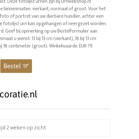
st. Deze fotolijst urnen zijn bij Urnwebshop.nl
rie binnenmaten: vierkant, normaal of groot. Voor het
foto of portret van uw dierbare huisdier, achter een
eze fotolijst urn kan opgehangen of neergezet worden.
rd. Geef bij opmerking op uw Bestelformulier aan
maat u wenst: 13 bij 13 cm (vierkant), 18 bij 13 cm
ij 18 centimeter (groot). Winkelwaarde: EUR 79
Bestel
oratie.nl
ijd 2 weken op zicht