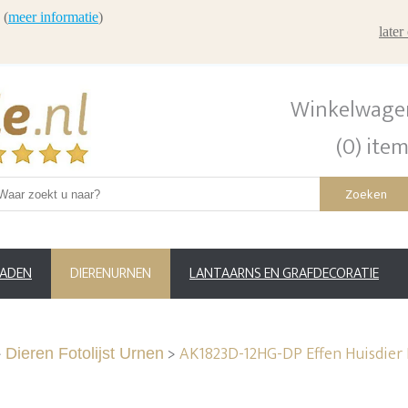
 (
meer informatie
)
late
Winkelwage
(0) ite
Zoeken
RADEN
DIERENURNEN
LANTAARNS EN GRAFDECORATIE
>
>
AK1823D-12HG-DP Effen Huisdier 
Dieren Fotolijst Urnen