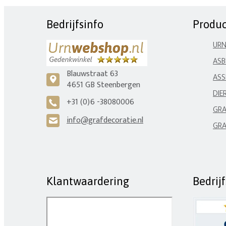
Bedrijfsinfo
Produ
UR
ASB
Blauwstraat 63
ASS
c
4651 GB Steenbergen
DIE
+31 (0)6 -38080006
A
GRA
info@grafdecoratie.nl
H
GRA
Klantwaardering
Bedrij