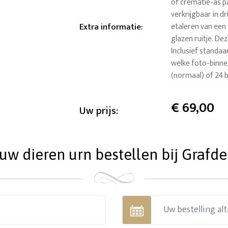
of crematie-as pa
verkrijgbaar in d
Extra informatie
:
etaleren van een 
glazen ruitje. D
Inclusief standaa
welke foto-binnen
(normaal) of 24 b
€
69,00
Uw prijs:
w dieren urn bestellen bij Grafdec
Uw bestelling alt