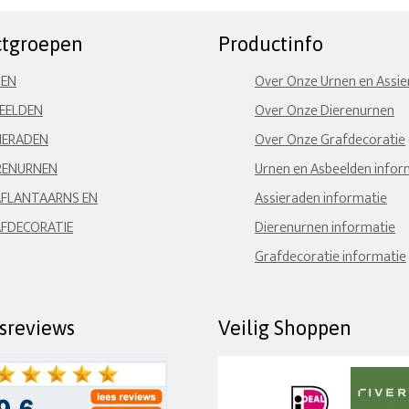
ctgroepen
Productinfo
NEN
Over Onze Urnen en Assi
EELDEN
Over Onze Dierenurnen
IERADEN
Over Onze Grafdecoratie
RENURNEN
Urnen en Asbeelden infor
FLANTAARNS EN
Assieraden informatie
FDECORATIE
Dierenurnen informatie
Grafdecoratie informatie
fsreviews
Veilig Shoppen