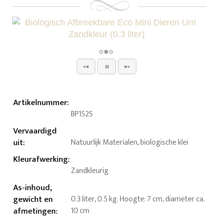
Artikelnummer
:
BP152S
Vervaardigd
uit
:
Natuurlijk Materialen, biologische klei
Kleurafwerking
:
Zandkleurig
As-inhoud,
gewicht en
0.3 liter, 0.5 kg. Hoogte: 7 cm, diameter ca.
afmetingen
:
10 cm