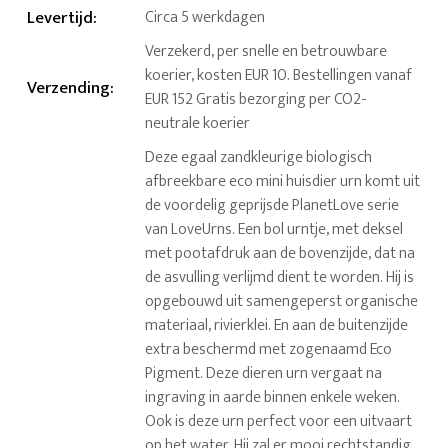
Levertijd
:
Circa 5 werkdagen
Verzekerd, per snelle en betrouwbare
koerier, kosten EUR 10. Bestellingen vanaf
Verzending
:
EUR 152 Gratis bezorging per CO2-
neutrale koerier
Deze egaal zandkleurige biologisch
afbreekbare eco mini huisdier urn komt uit
de voordelig geprijsde PlanetLove serie
van LoveUrns. Een bol urntje, met deksel
met pootafdruk aan de bovenzijde, dat na
de asvulling verlijmd dient te worden. Hij is
opgebouwd uit samengeperst organische
materiaal, rivierklei. En aan de buitenzijde
extra beschermd met zogenaamd Eco
Pigment. Deze dieren urn vergaat na
ingraving in aarde binnen enkele weken.
Ook is deze urn perfect voor een uitvaart
op het water. Hij zal er mooi rechtstandig