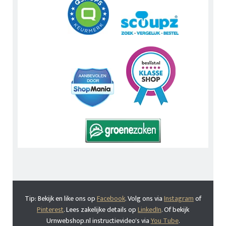
Tip: Bekijk en like ons op
Facebook
. Volg ons via
Instagram
of
Pinterest
. Lees zakelijke details op
LinkedIn
. Of bekijk
Urnwebshop.nl instructievideo's via
You Tube
.