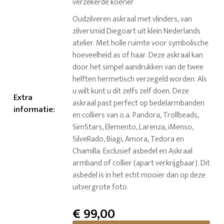
verzekerde koerier
Oudzilveren askraal met vlinders, van
zilversmid Diegoart uit klein Nederlands
atelier. Met holle ruimte voor symbolische
hoeveelheid as of haar. Deze askraal kan
door het simpel aandrukken van de twee
helften hermetisch verzegeld worden. Als
u wilt kunt u dit zelfs zelf doen. Deze
Extra
askraal past perfect op bedelarmbanden
informatie
:
en colliers van o.a. Pandora, Trollbeads,
SimStars, Elemento, Larenza, iMenso,
SilveRado, Biagi, Amora, Tedora en
Chamilla. Exclusief asbedel en Askraal
armband of collier (apart verkrijgbaar). Dit
asbedel is in het echt mooier dan op deze
uitvergrote foto.
€
99,00