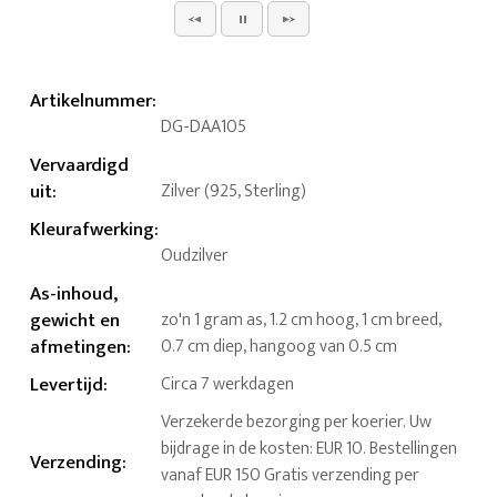
Artikelnummer
:
DG-DAA105
Vervaardigd
uit
:
Zilver (925, Sterling)
Kleurafwerking
:
Oudzilver
As-inhoud,
gewicht en
zo'n 1 gram as, 1.2 cm hoog, 1 cm breed,
afmetingen
:
0.7 cm diep, hangoog van 0.5 cm
Levertijd
:
Circa 7 werkdagen
Verzekerde bezorging per koerier. Uw
bijdrage in de kosten: EUR 10. Bestellingen
Verzending
:
vanaf EUR 150 Gratis verzending per