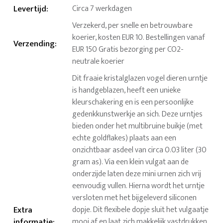
Levertijd
:
Circa 7 werkdagen
Verzekerd, per snelle en betrouwbare
koerier, kosten EUR 10. Bestellingen vanaf
Verzending
:
EUR 150 Gratis bezorging per CO2-
neutrale koerier
Dit fraaie kristalglazen vogel dieren urntje
is handgeblazen, heeft een unieke
kleurschakering en is een persoonlijke
gedenkkunstwerkje an sich. Deze urntjes
bieden onder het multibruine buikje (met
echte goldflakes) plaats aan een
onzichtbaar asdeel van circa 0.03 liter (30
gram as). Via een klein vulgat aan de
onderzijde laten deze mini urnen zich vrij
eenvoudig vullen. Hierna wordt het urntje
versloten met het bijgeleverd siliconen
Extra
dopje. Dit flexibele dopje sluit het vulgaatje
informatie
:
mooi af en laat zich makkelijk vastdrukken