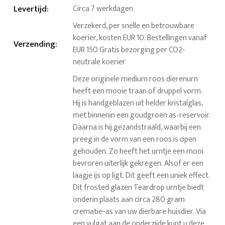
Levertijd
:
Circa 7 werkdagen
Verzekerd, per snelle en betrouwbare
koerier, kosten EUR 10. Bestellingen vanaf
Verzending
:
EUR 150 Gratis bezorging per CO2-
neutrale koerier
Deze originele medium roos dierenurn
heeft een mooie traan of druppel vorm.
Hij is handgeblazen uit helder kristalglas,
met binnenin een goudgroen as-reservoir.
Daarna is hij gezandstraald, waarbij een
preeg in de vorm van een roos is open
gehouden. Zo heeft het urntje een mooi
bevroren uiterlijk gekregen. Alsof er een
laagje ijs op ligt. Dit geeft een uniek effect.
Dit frosted glazen Teardrop urntje biedt
onderin plaats aan circa 280 gram
crematie-as van uw dierbare huisdier. Via
een vulgat aan de onderzijde kunt u deze