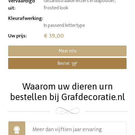
Vervaardigd
Gezandstraalde letters in diapositief,
uit
:
frosted look
Kleurafwerking
:
In passend lettertype
€ 39,00
Uw prijs
:
Meer info
Bestel
Waarom uw dieren urn
bestellen bij Grafdecoratie.nl
Meer dan vijftien jaar ervaring