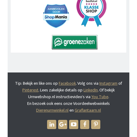
Tip: Bekijk en like ons op
Facebook
. Volg ons via
Instagram
of
Pinterest
. Lees zakelijke details op
LinkedIn
. Of bekijk
Urnwebshop.nl instructievideo's via
You Tube
.
En bezoek ook eens onze Voordeelwebwinkels
Dierenurnwinkel.nl
en
Graflantaarn.nl