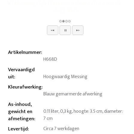
Artikelnummer
:
H668D
Vervaardigd
uit
:
Hoogwaardig Messing
Kleurafwerking
:
Blauw gemarmerde afwerking
As-inhoud,
gewicht en
0.11 liter, 0,3 kg, hoogte: 3.5 cm, diameter:
afmetingen
:
7 cm
Levertijd
:
Circa 7 werkdagen