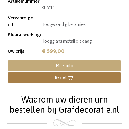
Artikelnummer
:
KU511D
Vervaardigd
uit
:
Hoogwaardig keramiek
Kleurafwerking
:
Hoogglans metallic laklaag
€ 599,00
Uw prijs
:
Meer info
Bestel
Waarom uw dieren urn
bestellen bij Grafdecoratie.nl