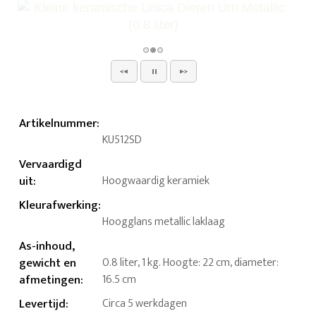
Artikelnummer
:
KU512SD
Vervaardigd
uit
:
Hoogwaardig keramiek
Kleurafwerking
:
Hoogglans metallic laklaag
As-inhoud,
gewicht en
0.8 liter, 1 kg. Hoogte: 22 cm, diameter:
afmetingen
:
16.5 cm
Levertijd
:
Circa 5 werkdagen