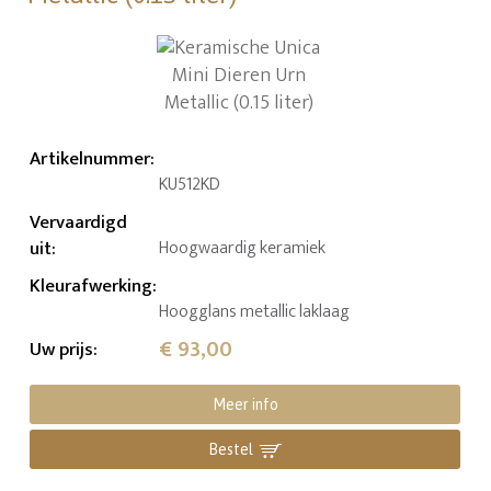
Artikelnummer
:
KU512KD
Vervaardigd
uit
:
Hoogwaardig keramiek
Kleurafwerking
:
Hoogglans metallic laklaag
€ 93,00
Uw prijs
:
Meer info
Bestel