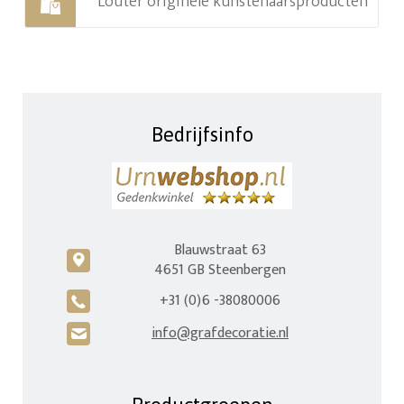
Louter originele kunstenaarsproducten
Bedrijfsinfo
Blauwstraat 63
c
4651 GB Steenbergen
+31 (0)6 -38080006
A
info@grafdecoratie.nl
H